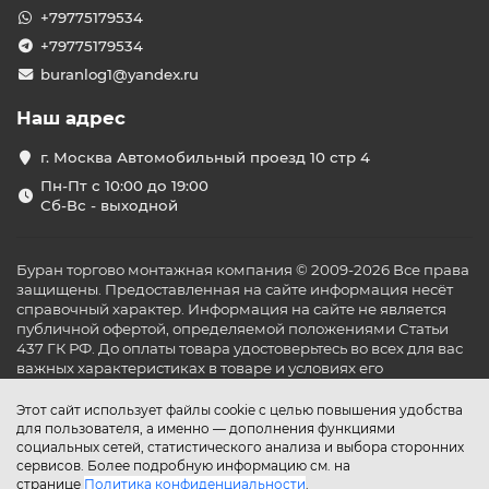
+79775179534
+79775179534
buranlog1@yandex.ru
Наш адрес
г. Москва Автомобильный проезд 10 стр 4
Пн-Пт с 10:00 до 19:00
Сб-Вс - выходной
Буран торгово монтажная компания © 2009-2026 Все права
защищены. Предоставленная на сайте информация несёт
справочный характер. Информация на сайте не является
публичной офертой, определяемой положениями Статьи
437 ГК РФ. До оплаты товара удостоверьтесь во всех для вас
важных характеристиках в товаре и условиях его
эксплуатации.
Этот сайт использует файлы cookie с целью повышения удобства
для пользователя, а именно — дополнения функциями
социальных сетей, статистического анализа и выбора сторонних
сервисов. Более подробную информацию см. на
странице
Политика конфиденциальности
.