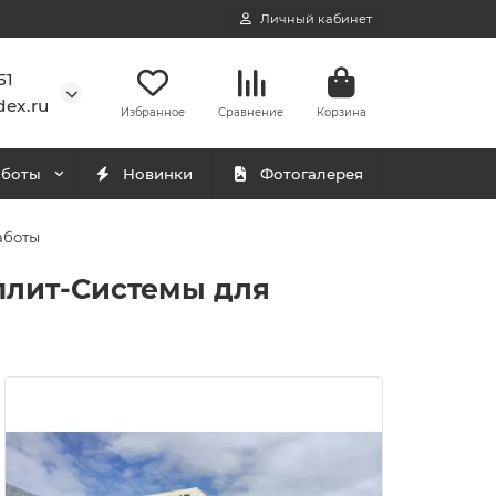
Личный кабинет
51
ex.ru
Избранное
Сравнение
Корзина
аботы
Новинки
Фотогалерея
аботы
плит-Системы для