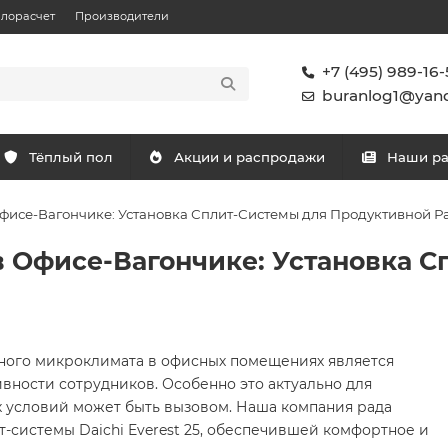
плорасчет
Производители
+7 (495) 989-16-
buranlog1@yand
Тёплый пол
Акции и распродажи
Наши р
фисе-Вагончике: Установка Сплит-Системы для Продуктивной Р
 Офисе-Вагончике: Установка С
ого микроклимата в офисных помещениях является
ности сотрудников. Особенно это актуально для
х условий может быть вызовом. Наша компания рада
-системы Daichi Everest 25, обеспечившей комфортное и