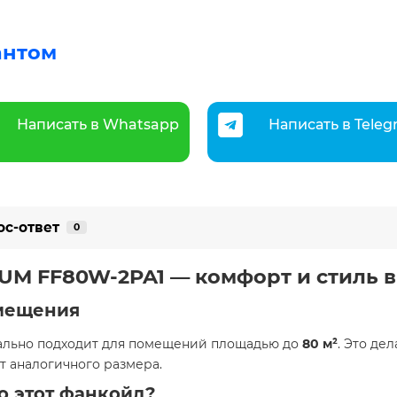
антом
Написать в Whatsapp
Написать в Tele
ос-ответ
0
UM FF80W-2PA1 — комфорт и стиль в 
омещения
ально подходит для помещений площадью до
80
м²
. Это де
т аналогичного размера.
о этот фанкойл?