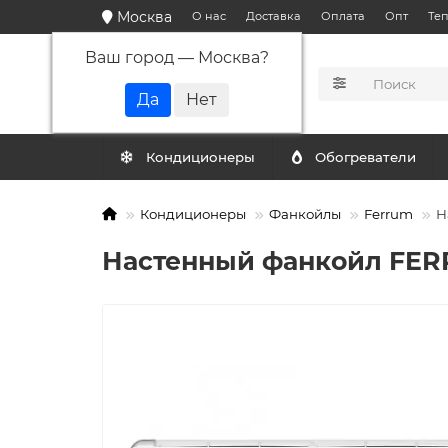
Москва
О нас
Доставка
Оплата
Опт
Те
Ваш город —
Москва
?
КАТАЛОГ
Кондиционеры
Обогреватели
Кондиционеры
Фанкойлы
Ferrum
Н
Настенный фанкойл FER