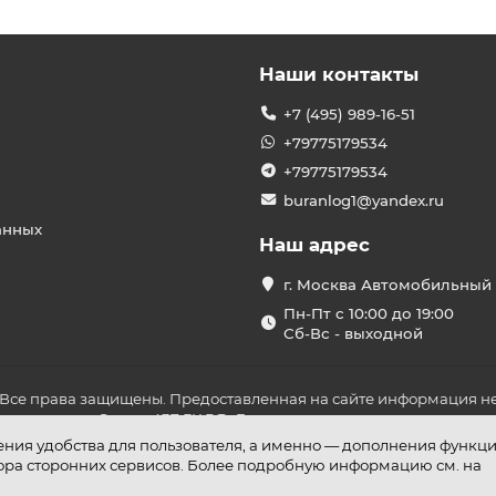
Наши контакты
+7 (495) 989-16-51
+79775179534
+79775179534
buranlog1@yandex.ru
анных
Наш адрес
г. Москва Автомобильный 
Пн-Пт с 10:00 до 19:00
Сб-Вс - выходной
 Все права защищены. Предоставленная на сайте информация не
ложениями Статьи 437 ГК РФ. До оплаты товара удостоверьтесь в
шения удобства для пользователя, а именно — дополнения функц
бора сторонних сервисов. Более подробную информацию см. на