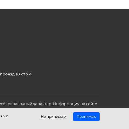
проезд 10 стр 4
сёт справочный характер. Информация на сайте
о всех для вас важных характеристиках в товаре
иями
Не принимаю
Принимаю