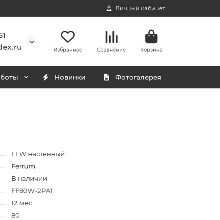
Личный кабинет
51
ex.ru
Избранное
Сравнение
Корзина
аботы
Новинки
Фотогалерея
FFW настенный
Ferrum
В наличии
FF80W-2PA1
12 мес.
80