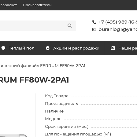
плорасчет
Производители
+7 (495) 989-16-
buranlog1@yand
Тёплый пол
Акции и распродажи
Наши р
астенный фанкойл FERRUM FF80W-2PA1
RUM FF80W-2PA1
Код Товара
Производитель
Наличие:
Модель
Срок гарантии (мес.)
Для помещения площадью (м²)