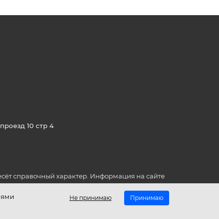
проезд 10 стр 4
сёт справочный характер. Информация на сайте
о всех для вас важных характеристиках в товаре
иями
Не принимаю
Принимаю