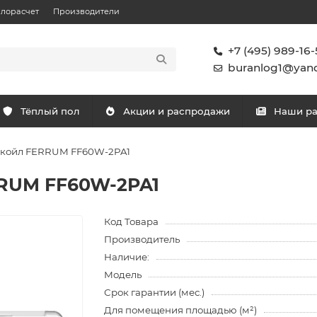
плорасчет
Производители
+7 (495) 989-16-
buranlog1@yand
Тёплый пол
Акции и распродажи
Наши р
нкойл FERRUM FF60W-2PA1
RUM FF60W-2PA1
Код Товара
Производитель
Наличие:
Модель
Срок гарантии (мес.)
Для помещения площадью (м²)