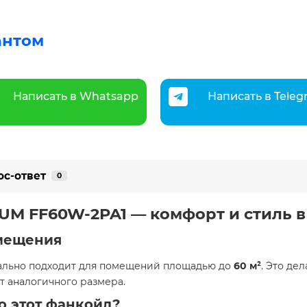
антом
Написать в Whatsapp
Написать в Tele
ос-ответ
0
UM FF60W-2PA1 — комфорт и стиль в 
омещения
ально подходит для помещений площадью до
60
м²
. Это де
т аналогичного размера.
о этот фанкойл?