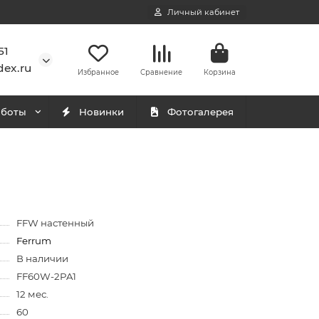
Личный кабинет
51
ex.ru
Избранное
Сравнение
Корзина
аботы
Новинки
Фотогалерея
FFW настенный
Ferrum
В наличии
FF60W-2PA1
12 мес.
60