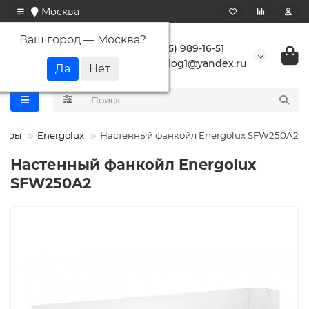
Москва
Ваш город —
Москва
?
+7 (495) 989-16-51
buranlog1@yandex.ru
неры
Energolux
Настенный фанкойл Energolux SFW250A2
Настенный фанкойл Energolux
SFW250A2