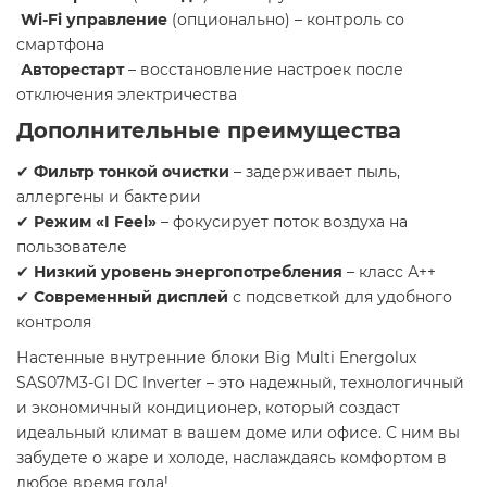
Wi-Fi управление
(опционально) – контроль со
смартфона
Авторестарт
– восстановление настроек после
отключения электричества
Дополнительные преимущества
✔
Фильтр тонкой очистки
– задерживает пыль,
аллергены и бактерии
✔
Режим «I Feel»
– фокусирует поток воздуха на
пользователе
✔
Низкий уровень энергопотребления
– класс А++
✔
Современный дисплей
с подсветкой для удобного
контроля
Настенные внутренние блоки Big Multi Energolux
SAS07M3-GI
DC Inverter – это надежный, технологичный
и экономичный кондиционер, который создаст
идеальный климат в вашем доме или офисе. С ним вы
забудете о жаре и холоде, наслаждаясь комфортом в
любое время года!