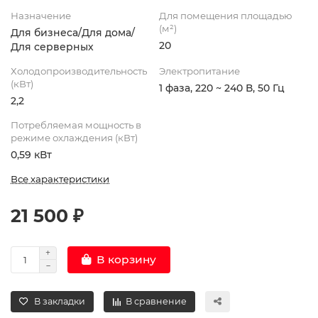
Назначение
Для помещения площадью
(м²)
Для бизнеса/Для дома/
20
Для серверных
Холодопроизводительность
Электропитание
(кВт)
1 фаза, 220 ~ 240 В, 50 Гц
2,2
Потребляемая мощность в
режиме охлаждения (кВт)
0,59 кВт
Все характеристики
21 500 ₽
В корзину
В закладки
В сравнение