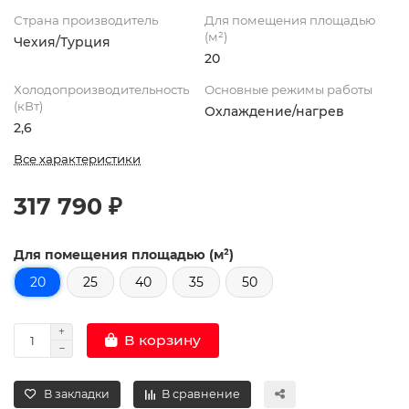
Страна производитель
Для помещения площадью
(м²)
Чехия/Турция
20
Холодопроизводительность
Основные режимы работы
(кВт)
Охлаждение/нагрев
2,6
Все характеристики
317 790 ₽
Для помещения площадью (м²)
20
25
40
35
50
В корзину
В закладки
В сравнение