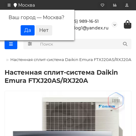
Москва
Ваш город —
Москва
?
+7 (495) 989-16-51
buranlog1@yandex.ru
in
Настенная сплит-система Daikin Emura FTXJ20AS/RXJ20A
Настенная сплит-система Daikin
Emura FTXJ20AS/RXJ20A