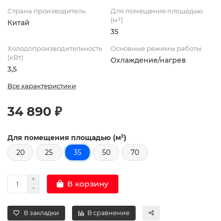
Страна производитель
Для помещения площадью
(м²)
Китай
35
Холодопроизводительность
Основные режимы работы
(кВт)
Охлаждение/нагрев
3,5
Все характеристики
34 890 ₽
Для помещения площадью (м²)
20
25
35
50
70
В корзину
В закладки
В сравнение