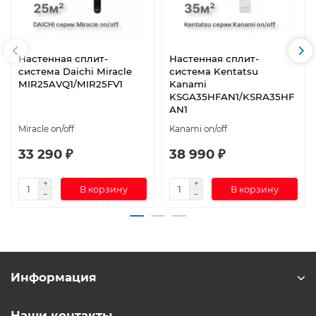
Настенная сплит-
Настенная сплит-
система Daichi Miracle
система Kentatsu
MIR25AVQ1/MIR25FV1
Kanami
KSGA35HFAN1/KSRA35HF
AN1
Miracle on/off
Kanami on/off
33 290 ₽
38 990 ₽
В корзину
В корзину
Информация
Наши контакты