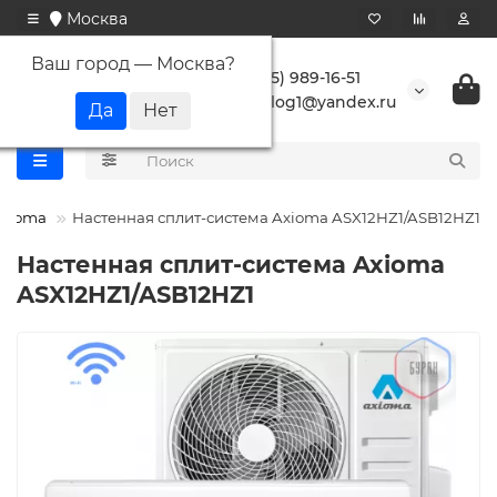
Москва
Ваш город —
Москва
?
+7 (495) 989-16-51
buranlog1@yandex.ru
xioma
Настенная сплит-система Axioma ASX12HZ1/ASB12HZ1
Настенная сплит-система Axioma
ASX12HZ1/ASB12HZ1