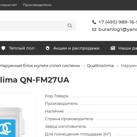
плорасчет
Производители
+7 (495) 989-16-
buranlog1@yand
Тёплый пол
Акции и распродажи
Наши р
Наружный блок мульти сплит системы
Quattroclima
Наружн
clima QN-FM27UA
Код Товара
Производитель
Наличие:
Страна производитель
Завод изготовитель
Для помещения площадью (м²)