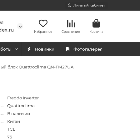
Личный кабинет
51
ex.ru
Избранное
Сравнение
Корзина
аботы
Новинки
Фотогалерея
ый блок Quattroclima QN-FM27UA
Freddo Inverter
Quattroclima
В наличии
Китай
TCL
75