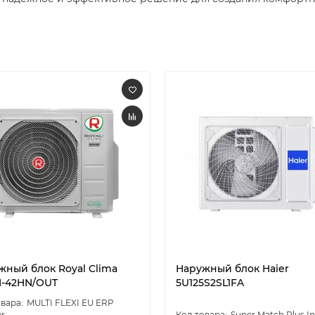
жный блок Royal Clima
Наружный блок Haier
-42HN/OUT
5U125S2SL1FA
MULTI FLEXI EU ERP
er
Super Match Plus In