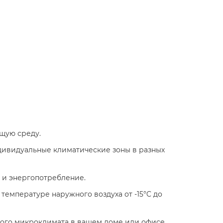
ую среду.​
дивидуальные климатические зоны в разных
 и энергопотребление.
емпературе наружного воздуха от -15°C до
ого микроклимата в вашем доме или офисе.​