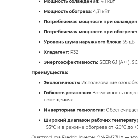
Мощность охлаждения:
4,1 кВт​
Мощность обогрева:
4,31 кВт​
Потребляемая мощность при охлажден
Потребляемая мощность при обогреве:
Уровень шума наружного блока:
55 дБ​
Хладагент:
R32​
Энергоэффективность:
SEER 6,1 (A++), S
Преимущества:
Экологичность:
Использование озонобез
Гибкость установки:
Возможность подклю
помещениях.​
Инверторная технология:
Обеспечивает
Широкий диапазон рабочих температу
+53°C и в режиме обогрева от -20°C до +30
Quattroclima Freddo Inverter QN-FM27UA — э