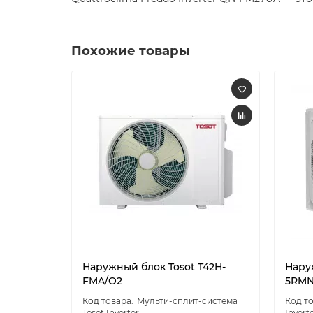
Похожие товары
Наружный блок Tosot T42H-
Нару
FMA/O2
5RMN
Мульти-сплит-система
Tosot Inverter
Invert