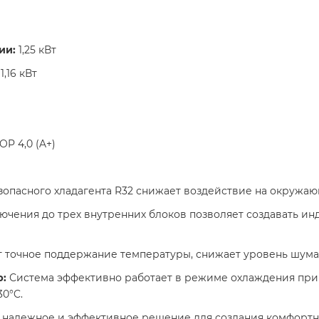
ии:
1,25 кВт​
1,16 кВт​
COP 4,0 (A+)
опасного хладагента R32 снижает воздействие на окружающ
чения до трех внутренних блоков позволяет создавать ин
 точное поддержание температуры, снижает уровень шума
р:
Система эффективно работает в режиме охлаждения при т
°C. ​
то надежное и эффективное решение для создания комфортн