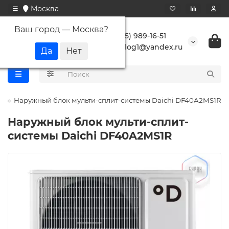
Москва
Ваш город —
Москва
?
+7 (495) 989-16-51
buranlog1@yandex.ru
i
Наружный блок мульти-сплит-системы Daichi DF40A2MS1R
Наружный блок мульти-сплит-
системы Daichi DF40A2MS1R