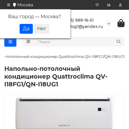
Москва
Ваш город —
Москва
?
+7 (495) 989-16-51
buranlog1@yandex.ru
о-потолочный кондиционер Quattroclima QV-I18FG1/QN-I18UG1
Напольно-потолочный
кондиционер Quattroclima QV-
I18FG1/QN-I18UG1