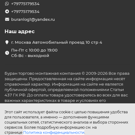
+79775179534
+79775179534
buranlog1@yandex.ru
Наш адрес
г. Москва Автомобильный проезд 10 стр 4
Пн-Пт с 10:00 до 19:00
Сб-Вс - выходной
Буран торгово монтажная компания © 2009-2026 Все права
защищены. Предоставленная на сайте информация несёт
справочный характер. Информация на сайте не является
публичной офертой, определяемой положениями Статьи
437 ГК РФ. До оплаты товара удостоверьтесь во всех для вас
важных характеристиках в товаре и условиях его
эксплуатации.
Этот сайт использует файлы cookie с целью повышения удобства
для пользователя, а именно — дополнения функциями
социальных сетей, статистического анализа и выбора сторонних
сервисов. Более подробную информацию см. на
странице
Политика конфиденциальности
.