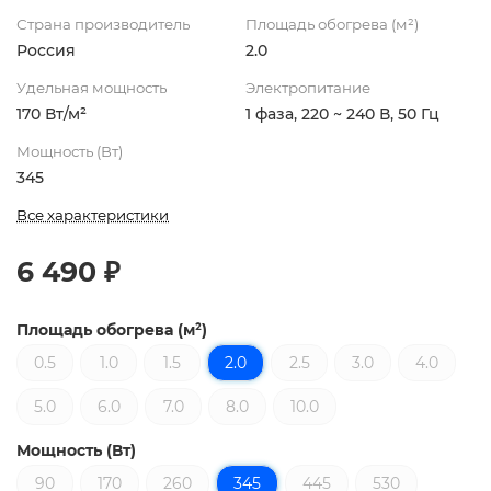
Страна производитель
Площадь обогрева (м²)
Россия
2.0
Удельная мощность
Электропитание
170 Вт/м²
1 фаза, 220 ~ 240 В, 50 Гц
Мощность (Вт)
345
Все характеристики
6 490 ₽
Площадь обогрева (м²)
0.5
1.0
1.5
2.0
2.5
3.0
4.0
5.0
6.0
7.0
8.0
10.0
Мощность (Вт)
90
170
260
345
445
530