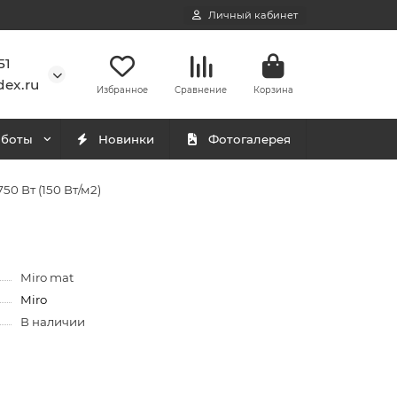
Личный кабинет
51
ex.ru
Избранное
Сравнение
Корзина
аботы
Новинки
Фотогалерея
50 Вт (150 Вт/м2)
Miro mat
Miro
В наличии