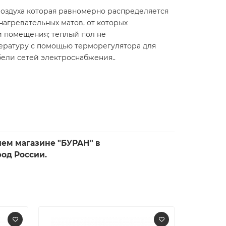
 воздуха которая равномерно распределяется
агревательных матов, от которых
и помещения; теплый пол не
ературу с помощью терморегулятора для
бели сетей электроснабжения..
ашем магазине "БУРАН" в
род России.