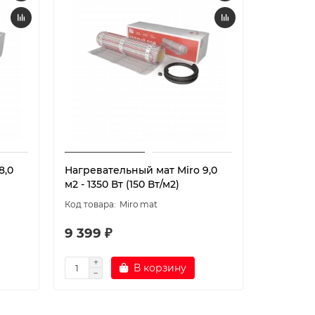
8,0
Нагревательный мат Miro 9,0
Нагреват
м2 - 1350 Вт (150 Вт/м2)
м2 - 1500
Miro mat
9 399 ₽
10 299 
В корзину