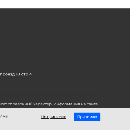
проезд 10 стр 4
сёт справочный характер. Информация на сайте
о всех для вас важных характеристиках в товаре
иями
Не принимаю
Принимаю