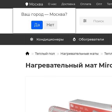
Москва
О нас
Доставка
Оплата
Опт
Те
Ваш город —
Москва
?
КАТАЛОГ
Кондиционеры
Обогреватели
Теплый пол
Нагревательные маты
Тепл
Нагревательный мат Miro 5