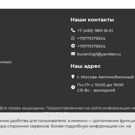
Наши контакты
+7 (495) 989-16-51
+79775179534
+79775179534
buranlog1@yandex.ru
анных
Наш адрес
г. Москва Автомобильный 
Пн-Пт с 10:00 до 19:00
Сб-Вс - выходной
 Все права защищены. Предоставленная на сайте информация не
ложениями Статьи 437 ГК РФ. До оплаты товара удостоверьтесь в
шения удобства для пользователя, а именно — дополнения функц
бора сторонних сервисов. Более подробную информацию см. на