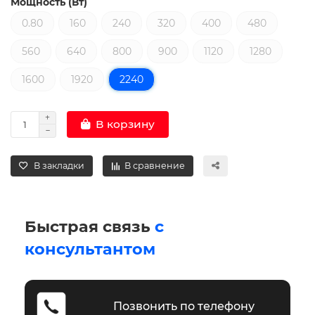
Мощность (Вт)
0.80
160
240
320
400
480
560
640
800
900
1120
1280
1600
1920
2240
В корзину
В закладки
В сравнение
Быстрая связь
с
консультантом
Позвонить по телефону