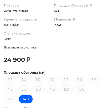
Тип кабеля
Площадь обогрева (м²)
Резистивный
14.0
Удельная мощность
Мощность (Вт)
160 Вт/м²
2240
Степень защиты
IPX7
Все характеристики
24 900 ₽
Площадь обогрева (м²)
0.5
1.0
1.5
2.0
2.5
3.0
3.5
4.0
5.0
6.0
7.0
8.0
10.0
12.0
14.0