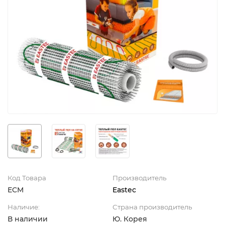
Код Товара
Производитель
ECM
Eastec
Наличие:
Страна производитель
В наличии
Ю. Корея