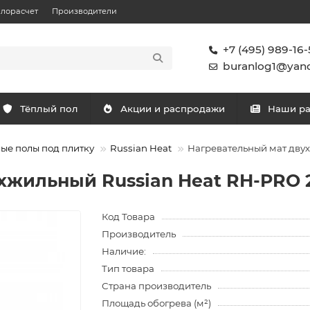
плорасчет
Производители
+7 (495) 989-16-
buranlog1@yand
Тёплый пол
Акции и распродажи
Наши р
ые полы под плитку
Russian Heat
Нагревательный мат двух
жильный Russian Heat RH-PRO 20
Код Товара
Производитель
Наличие:
Тип товара
Страна производитель
Площадь обогрева (м²)