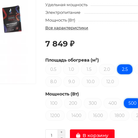
Удельная мощность
Электропитание
Мощность (Вт)
Все характеристики
7 849 ₽
Площадь обогрева (м²)
0.5
1.0
1.5
2.0
2.5
8.0
9.0
10.0
12.0
Мощность (Вт)
100
200
300
400
500
1200
1400
1600
1800
В корзину