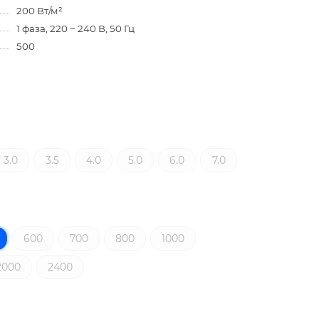
200 Вт/м²
1 фаза, 220 ~ 240 В, 50 Гц
500
3.0
3.5
4.0
5.0
6.0
7.0
600
700
800
1000
2000
2400