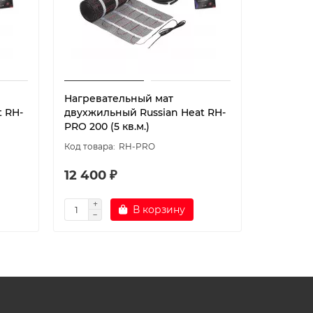
Нагревательный мат
Нагрева
 RH-
двухжильный Russian Heat RH-
двухжиль
PRO 200 (5 кв.м.)
PRO 200 (
RH-PRO
12 400 ₽
14 200
В корзину