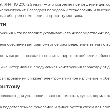
t RH-PRO 200 (2,5 кв.м.) — это современное решение для 
 керамогранит. Благодаря передовым технологиям и высоко
ый обогрев помещения и простоту монтажа.​
ти
струкция мата позволяет укладывать его непосредственно по
ель обеспечивает равномерное распределение тепла по вс
ность нагрева позволяет снизить энергопотребление, обес
енные материалы и продуманная конструкция гарантируют д
кранированием снижает электромагнитное излучение и обес
онтажу
 подходит для установки в ванных комнатах, кухнях, коридо
 на подготовленное основание и фиксируется клеем для пли