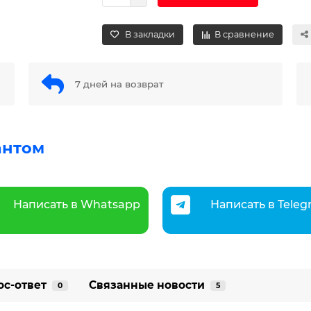
В закладки
В сравнение
7 дней на возврат
антом
Написать в Whatsapp
Написать в Tele
ос-ответ
Связанные новости
0
5