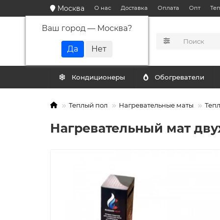
Москва
О нас
Доставка
Оплата
Опт
Те
Ваш город —
Москва
?
КАТАЛОГ
Кондиционеры
Обогреватели
Теплый пол
Нагревательные маты
Тепл
Нагревательный мат двух