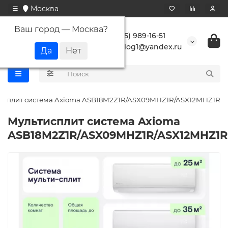
Москва
Ваш город —
Москва
?
+7 (495) 989-16-51
buranlog1@yandex.ru
исплит система Axioma ASB18M2Z1R/ASX09MHZ1R/ASX12MHZ1R
Мультисплит система Axioma
ASB18M2Z1R/ASX09MHZ1R/ASX12MHZ1R