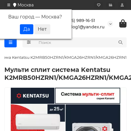
Москва
Ваш город —
Москва
?
+7 (495) 989-16-51
buranlog1@yandex.ru
система Kentatsu K2MRB50HZRN1/KMGA26HZRN1/KMGA26HZRN1
Мульти сплит система Kentatsu
K2MRB50HZRN1/KMGA26HZRN1/KMGA