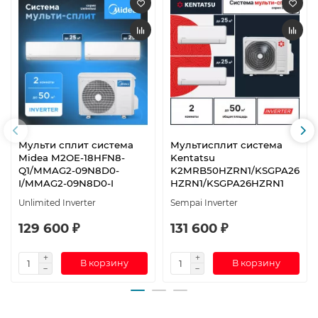
Мульти сплит система
Мультисплит система
Midea M2OE-18HFN8-
Kentatsu
Q1/MMAG2-09N8D0-
K2MRB50HZRN1/KSGPA26
I/MMAG2-09N8D0-I
HZRN1/KSGPA26HZRN1
Unlimited Inverter
Sempai Inverter
129 600 ₽
131 600 ₽
В корзину
В корзину