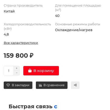
Страна производитель
Для помещения площадью
(м²)
Китай
40
Холодопроизводительность
Основные режимы работы
(кВт)
Охлаждение/нагрев
4,8
Все характеристики
159 800 ₽
В корзину
В закладки
В сравнение
Быстрая связь
с