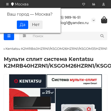
Москва
Ваш город —
Москва
?
+7 (495) 989-16-51
buranlog1@yandex.ru
стема Kentatsu K2MRB40HZRN1/KSGOM26HZRN1/KSGOM35HZRN1
Мульти сплит система Kentatsu
K2MRB40HZRN1/KSGOM26HZRN1/KSG