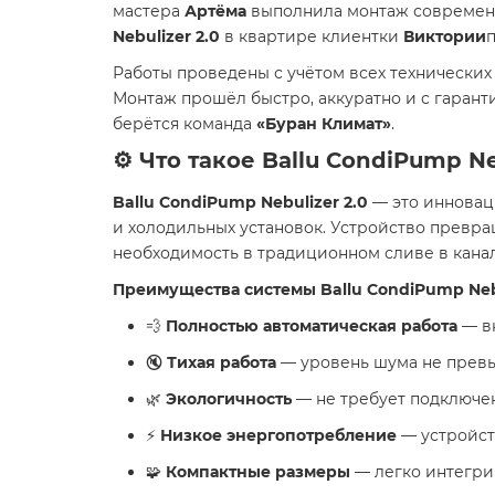
мастера
Артёма
выполнила монтаж совреме
Nebulizer 2.0
в квартире клиентки
Виктории
Работы проведены с учётом всех технически
Монтаж прошёл быстро, аккуратно и с гаранти
берётся команда
«Буран Климат»
.
⚙️ Что такое Ballu CondiPump Ne
Ballu CondiPump Nebulizer 2.0
— это иннова
и холодильных установок. Устройство превра
необходимость в традиционном сливе в кана
Преимущества системы Ballu CondiPump Nebu
💨
Полностью автоматическая работа
— вк
🔇
Тихая работа
— уровень шума не превы
🌿
Экологичность
— не требует подключе
⚡
Низкое энергопотребление
— устройст
🧩
Компактные размеры
— легко интегри