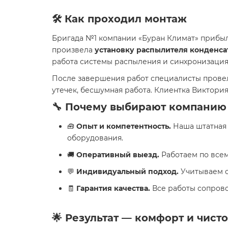
🛠️ Как проходил монтаж
Бригада №1 компании «Буран Климат» прибыл
произвела
установку распылителя конденсат
работа системы распыления и синхронизация
После завершения работ специалисты пров
утечек, бесшумная работа. Клиентка Виктори
🔧 Почему выбирают компанию
🧰
Опыт и компетентность.
Наша штатная 
оборудования.
🚚
Оперативный выезд.
Работаем по всем
💬
Индивидуальный подход.
Учитываем о
🧾
Гарантия качества.
Все работы сопров
🌟 Результат — комфорт и чисто