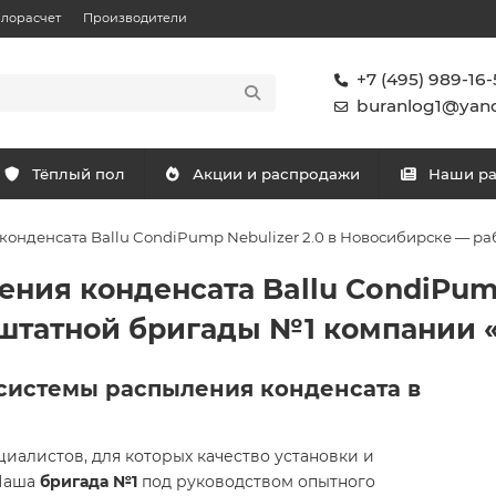
плорасчет
Производители
+7 (495) 989-16-
buranlog1@yand
Тёплый пол
Акции и распродажи
Наши р
онденсата Ballu CondiPump Nebulizer 2.0 в Новосибирске — р
ия конденсата Ballu CondiPump 
штатной бригады №1 компании 
системы распыления конденсата в
иалистов, для которых качество установки и
 Наша
бригада №1
под руководством опытного