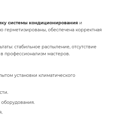
ику системы кондиционирования
и
но герметизированы, обеспечена корректная
ьтаты: стабильное распыление, отсутствие
тив профессионализм мастеров.
ытом установки климатического
сти.
 оборудования.
й.