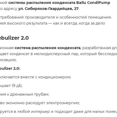
нной
системы распыления конденсата Ballu CondiPump
по адресу
ул. Сибиряков-Гвардейцев, 27
.
х требований производителя и особенностей помещения.
ей высокого результата — как и всегда, когда за дело
bulizer 2.0
ционная
система распыления конденсата
, разработанная д
щает конденсат в мелкодисперсный пар, который бесследно
лизацию.
lizer 2.0:
лючается вместе с кондиционером;
шает 19 дБ;
ния к дренажным трубам;
во экономно расходует электроэнергию;
руется в любой интерьер и подходит даже для малых поме