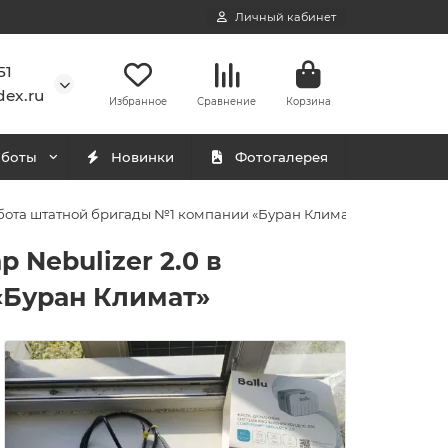
Личный кабинет
51
ex.ru
Избранное
Сравнение
Корзина
аботы
Новинки
Фотогалерея
абота штатной бригады №1 компании «Буран Климат»
Nebulizer 2.0 в
«Буран Климат»