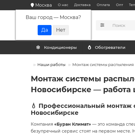
Москва
О нас
Доставка
Оплата
Опт
Те
Ваш город —
Москва
?
КАТАЛОГ
Кондиционеры
Обогреватели
Наши работы
Монтаж системы распыления к
Монтаж системы распылен
Новосибирске — работа 
💧 Профессиональный монтаж 
Новосибирске
Компания
«Буран Климат»
— это команда спец
безупречный сервис стоят на первом месте.