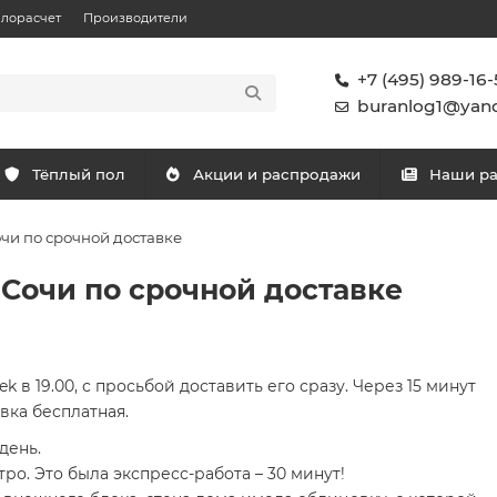
плорасчет
Производители
+7 (495) 989-16-
buranlog1@yand
Тёплый пол
Акции и распродажи
Наши р
чи по срочной доставке
Сочи по срочной доставке
 в 19.00, с просьбой доставить его сразу. Через 15 минут
вка бесплатная.
день.
о. Это была экспресс-работа – 30 минут!