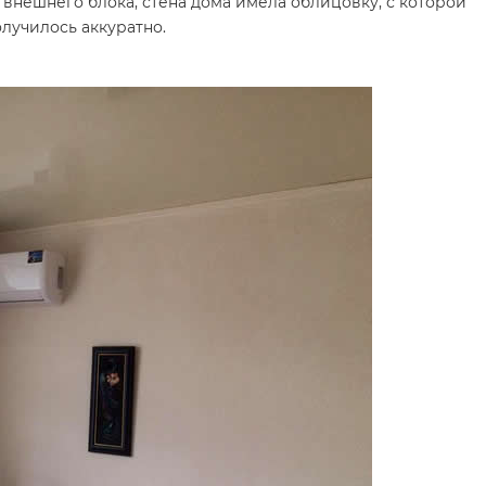
внешнего блока, стена дома имела облицовку, с которой
олучилось аккуратно.