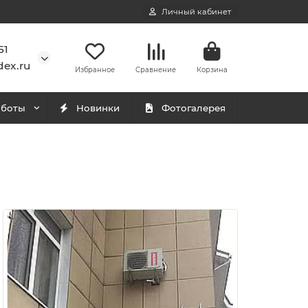
Личный кабинет
51
ex.ru
Избранное
Сравнение
Корзина
аботы
Новинки
Фотогалерея