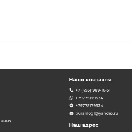
Наши контакты
+7 (495) 989-16-51
+79775179534
+79775179534
buranlog1@yandex.ru
анных
Наш адрес