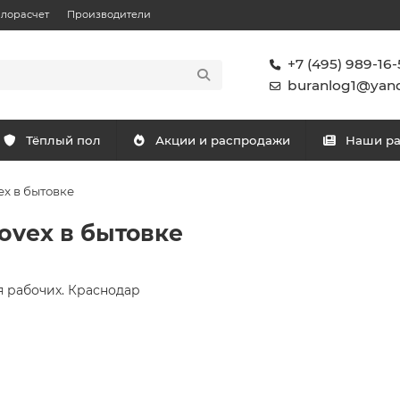
плорасчет
Производители
+7 (495) 989-16-
buranlog1@yand
Тёплый пол
Акции и распродажи
Наши р
x в бытовке
ovex в бытовке
я рабочих. Краснодар