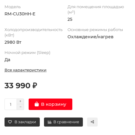
Модель
Для помещения площадью
(м²)
RM-CU30HH-E
25
Холодопроизводительность
Основные режимы работы
(кВт)
Охлаждение/нагрев
2980 Вт
Ночной режим (Sleep)
Да
Все характеристики
33 990 ₽
В корзину
В закладки
В сравнение