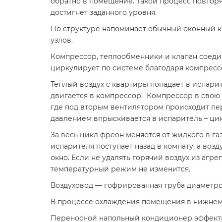
обратно в помещение. Такой процесс повторя
достигнет заданного уровня.
По структуре напоминает обычный оконный 
узлов.
Компрессор, теплообменники и клапан соеди
циркулирует по системе благодаря компресс
Теплый воздух с квартиры попадает в испари
двигается в компрессор. Компрессор в свою 
где под вторым вентилятором происходит пере
давлением впрыскивается в испаритель – цик
За весь цикл фреон меняется от жидкого в г
испарителя поступает назад в комнату, а воз
окно. Если не удалять горячий воздух из агре
температурный режим не изменится.
Воздуховод — гофрированная труба диаметром
В процессе охлаждения помещения в нижнем 
Переносной напольный кондиционер эффективн