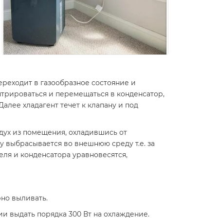
ереходит в газообразное состояние и
нтрироваться и перемещаться в конденсатор,
алее хладагент течет к клапану и под
здух из помещения, охладившись от
бу выбрасывается во внешнюю среду т.е. за
теля и конденсатора уравновесятся,
но выливать.
и выдать порядка 300 Вт на охлаждение.