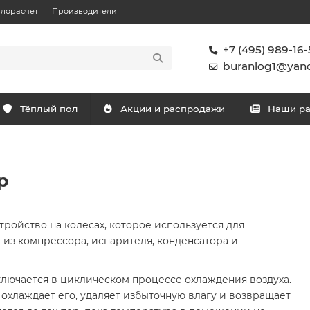
плорасчет
Производители
+7 (495) 989-16-
buranlog1@yand
Тёплый пол
Акции и распродажи
Наши р
р
ройство на колесах, которое используется для
 из компрессора, испарителя, конденсатора и
лючается в циклическом процессе охлаждения воздуха.
охлаждает его, удаляет избыточную влагу и возвращает