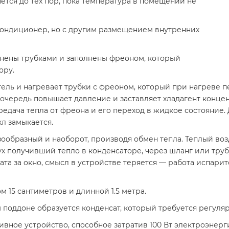
ется до тех пор, пока температура в помещении не
кондиционер, но с другим размещением внутренних
нены трубками и заполнены фреоном, который
ору.
тель и нагревает трубки с фреоном, который при нагреве п
очередь повышает давление и заставляет хладагент конце
дача тепла от фреона и его переход в жидкое состояние. Д
л замыкается.
азообразный и наоборот, производя обмен тепла. Теплый во
дух получивший тепло в конденсаторе, через шланг или тру
гата за окно, смысл в устройстве теряется — работа испари
 15 сантиметров и длинной 1.5 метра.
поддоне образуется конденсат, который требуется регуляр
ое устройство, способное затратив 100 Вт электроэнерги