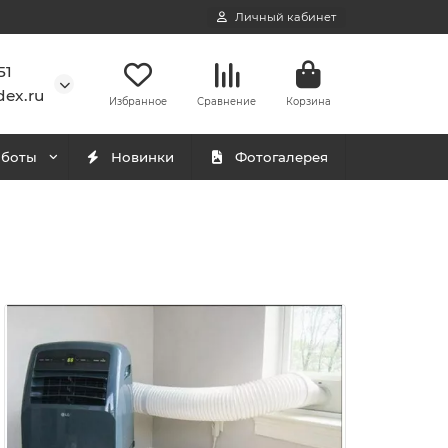
Личный кабинет
51
ex.ru
Избранное
Сравнение
Корзина
аботы
Новинки
Фотогалерея