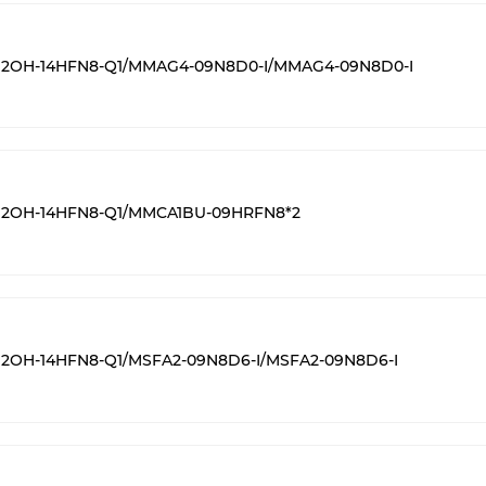
 M2OH-14HFN8-Q1/MMAG4-09N8D0-I/MMAG4-09N8D0-I
 M2OH-14HFN8-Q1/MMCA1BU-09HRFN8*2
M2OH-14HFN8-Q1/MSFA2-09N8D6-I/MSFA2-09N8D6-I