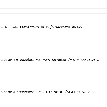
ea Unlimited MSAG2-07HRN1-I/MSAG2-07HRN1-O
ea серии Breezeless MSFA2W-09N8D6-I/MSFA1-09N8D6-O
ea серии Breezeless E MSFE-09N8D6-I/MSFE-09N8D6-O