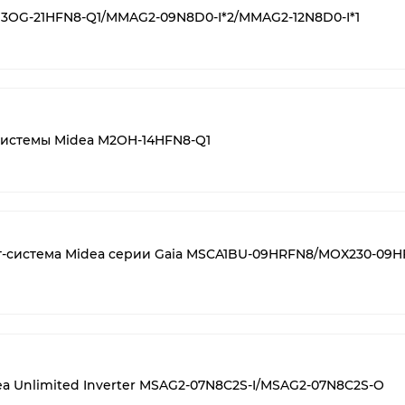
M3OG-21HFN8-Q1/MMAG2-09N8D0-I*2/MMAG2-12N8D0-I*1
системы Midea M2OH-14HFN8-Q1
т-система Midea серии Gaia MSCA1BU-09HRFN8/MOX230-09H
a Unlimited Inverter MSAG2-07N8C2S-I/MSAG2-07N8C2S-O