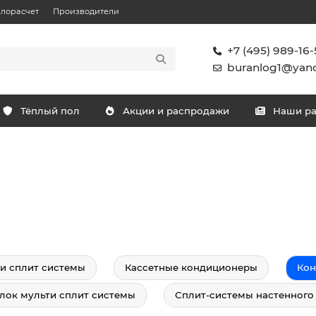
плорасчет
Производители
+7 (495) 989-16-
buranlog1@yand
Тёплый пол
Акции и распродажи
Наши р
и сплит системы
Кассетные кондиционеры
Ко
лок мульти сплит системы
Сплит-системы настенного