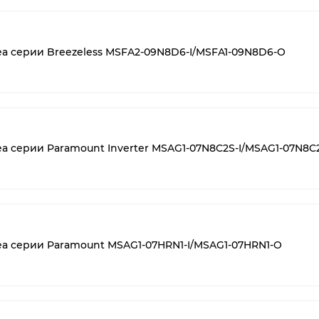
ea серии Breezeless MSFA2-09N8D6-I/MSFA1-09N8D6-O
ea серии Paramount Inverter MSAG1-07N8C2S-I/MSAG1-07N8C
ea серии Paramount MSAG1-07HRN1-I/MSAG1-07HRN1-O