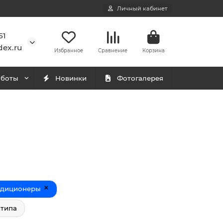
Личный кабинет
51
ex.ru
Избранное
Сравнение
Корзина
аботы
Новинки
Фотогалерея
×
ндиционеры
 типа