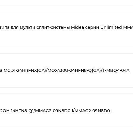
типа для мульти сплит-системы Midea серии Unlimited MM
ea MCD1-24HRFNX(GA)/MOX430U-24HFN8-Q(GA)/T-MBQ4-04A1
 M2OH-14HFN8-Q1/MMAG2-09N8D0-I/MMAG2-09N8D0-I