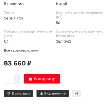
В наличии
Китай
Серия
Для помещения площадью
(м²)
Серия TCFI
50
Холодопроизводительность
Уровень шума внутреннего
(кВт)
блока (дБ)
5,2
39/40/43
Все характеристики
83 660 ₽
В корзину
В закладки
В сравнение