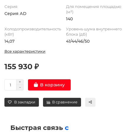
Серия
Для помещения площадью
(м²)
Серия АD
140
Холодопроизводительность
Уровень шума внутреннего
(кВт)
блока (дБ)
14,07
41/44/46/50
Все характеристики
155 930 ₽
В корзину
В закладки
В сравнение
Быстрая связь
с