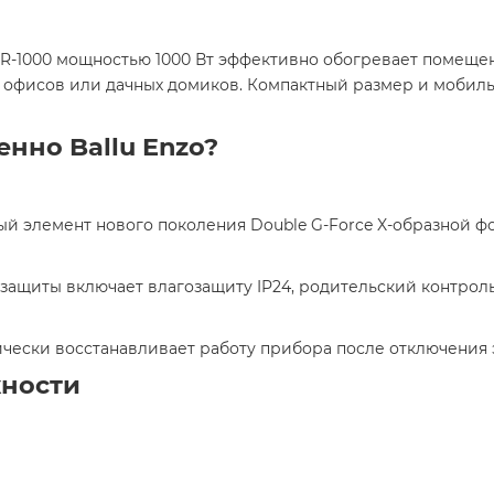
MR-1000 мощностью 1000 Вт эффективно обогревает помещ
х офисов или дачных домиков. Компактный размер и моби
нно Ballu Enzo?
ый элемент нового поколения Double G-Force X-образной
 защиты включает влагозащиту IP24, родительский контрол
тически восстанавливает работу прибора после отключения 
жности