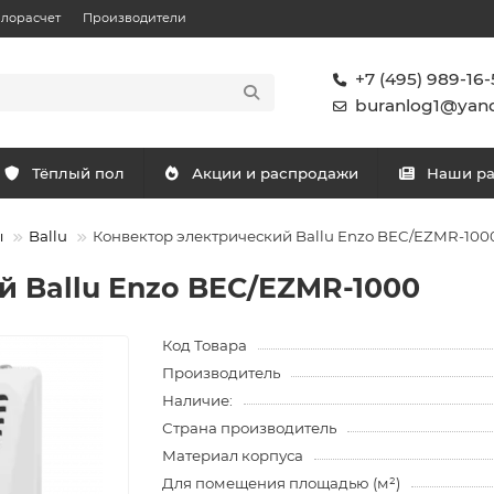
плорасчет
Производители
+7 (495) 989-16-
buranlog1@yand
Тёплый пол
Акции и распродажи
Наши р
ы
Ballu
Конвектор электрический Ballu Enzo BEC/EZMR-100
й Ballu Enzo BEC/EZMR-1000
Код Товара
Производитель
Наличие:
Страна производитель
Материал корпуса
Для помещения площадью (м²)