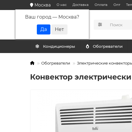
Москва
О нас
Доставка
Оплата
Опт
Те
Ваш город —
Москва
?
КАТАЛОГ
Кондиционеры
Обогреватели
Обогреватели
Электрические конвектор
Конвектор электрически