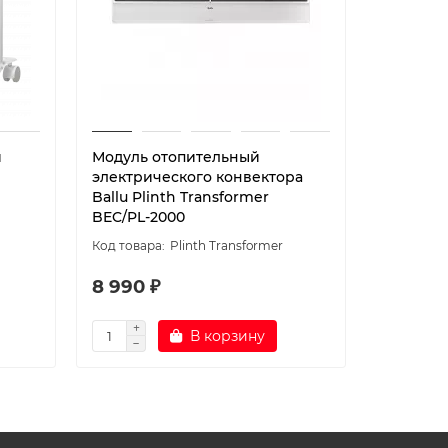
й
Модуль отопительный
Модуль 
электрического конвектора
электри
Ballu Plinth Transformer
Ballu Pl
BEC/PL-2000
BEC/PL-1
Plinth Transformer
8 990 ₽
8 390 
В корзину