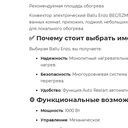
Рекомендуемая площадь обогрева
Конвектор электрический Ballu Enzo BEC/EZ
ванных комнат, прихожих, лоджий, небольши
для локального обогрева. ​
✅ Почему стоит выбрать име
Выбирая Ballu Enzo, вы получаете:​
Надежность
: Монолитный нагревательн
нагрев. ​
Безопасность
: Многоуровневая система
перегрева. ​
Удобство
: Функция Auto Restart автома
⚙️ Функциональные возмо
Мощность
: 1000 Вт​
Управление
: Механическое​