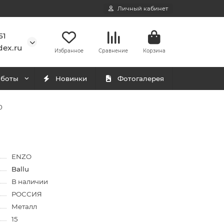
Личный кабинет
51
ex.ru
Избранное
Сравнение
Корзина
аботы
Новинки
Фотогалерея
0
ENZO
Ballu
В наличии
РОССИЯ
Металл
15