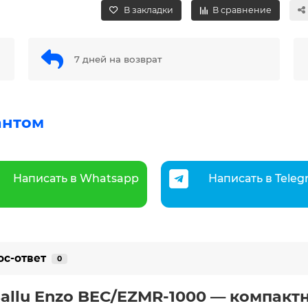
В закладки
В сравнение
7 дней на возврат
антом
Написать в Whatsapp
Написать в Tele
ос-ответ
0
allu Enzo BEC/EZMR-1000 — компакт