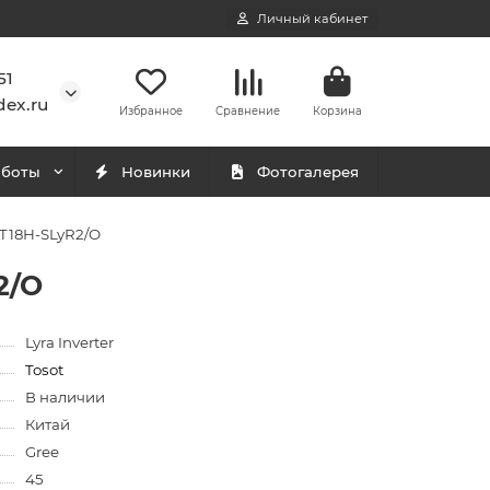
Личный кабинет
51
ex.ru
Избранное
Сравнение
Корзина
аботы
Новинки
Фотогалерея
/T18H-SLyR2/O
2/O
Lyra Inverter
Tosot
В наличии
Китай
Gree
45