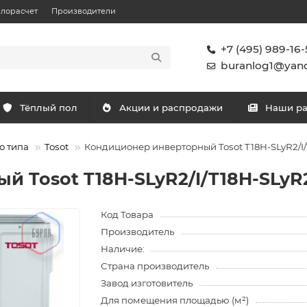
плорасчет
Производители
+7 (495) 989-16-
buranlog1@yand
Тёплый пол
Акции и распродажи
Наши р
о типа
Tosot
Кондиционер инверторный Tosot T18H-SLyR2/I
й Tosot T18H-SLyR2/I/T18H-SLyR
Код Товара
Производитель
Наличие:
Страна производитель
Завод изготовитель
Для помещения площадью (м²)