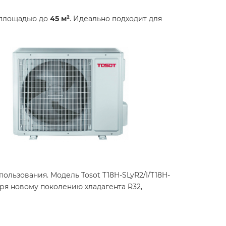
е площадью до
4
5 м²
. Идеально подходит для
льзования. Модель Tosot T18H-SLyR2/I/T18H-
ря новому поколению хладагента R32,