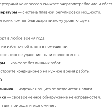
рторный компрессор снижает энергопотребление и обесп
пературы
— система плавной регулировки мощности.
детских комнат благодаря низкому уровню шума.
рт в любое время года.
ние избыточной влаги в помещении.
ффективное удаление пыли и аллергенов.
уры
— комфорт без лишних забот.
стройте кондиционер на нужное время работы.
а
енника
— надежная защита от воздействия влаги.
ики
— своевременное обнаружение неисправностей.
н для природы и экономичен.