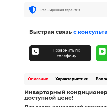
Расширенная гарантия
Быстрая связь
с консульт
Позвонить по
телефону
Описание
Характеристики
Вопр
Инверторный кондиционер To
доступной цене! ️
Для каких помещений подходи