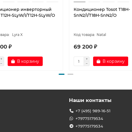
иционер инверторный
Кондиционер Tosot T18H-
 T12H-SLyW/I/T12H-SLyW/O
SnN2/I/T18H-SnN2/O
Lyra X
Natal
00 ₽
69 200 ₽
В корзину
В корзину
Наши контакты
+7 (495) 989-16-51
+79775179534
+79775179534