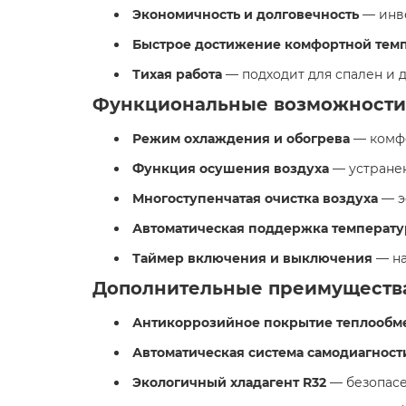
Экономичность и долговечность
— инве
️
Быстрое достижение комфортной тем
Тихая работа
— подходит для спален и 
Функциональные возможности
Режим охлаждения и обогрева
— комфо
️
Функция осушения воздуха
— устране
️
Многоступенчатая очистка воздуха
— э
️
Автоматическая поддержка температ
️
Таймер включения и выключения
— на
Дополнительные преимуществ
Антикоррозийное покрытие теплообм
Автоматическая система самодиагност
Экологичный хладагент R32
— безопасе