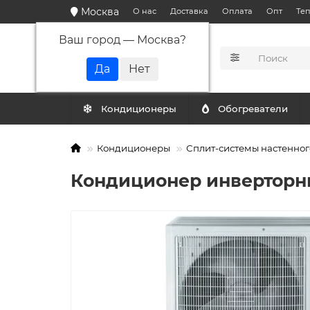
Москва
О нас
Доставка
Оплата
Опт
Те
Ваш город —
Москва
?
КАТАЛОГ
Кондиционеры
Обогреватели
Кондиционеры
Сплит-системы настенног
Кондиционер инверторны