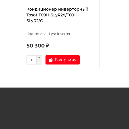
Кондиционер инверторный
Кондици
Tosot T09H-SLyR2/I/T09H-
Tosot T1
SLyR2/O
Lyra Inverter
50 300 ₽
52 900
В корзину