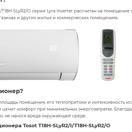
/T18H-SLyR2/O серии Lyra Inverter рассчитан на помещени
агазинах и других жилых и коммерческих помещениях.
ционер?
ощадь помещения, его теплопритоки и интенсивность испо
то ценит комфорт при минимальных энергозатратах. Благода
о, не нанося вреда окружающей среде.
онера Tosot T18H-SLyR2/I/T18H-SLyR2/O