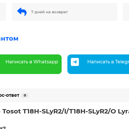
7 дней на возврат
антом
Написать в Whatsapp
Написать в Tele
ос-ответ
0
sot T18H-SLyR2/I/T18H-SLyR2/O Lyra
т?