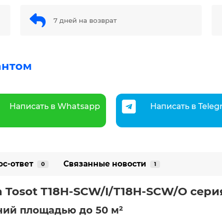
7 дней на возврат
антом
Написать в Whatsapp
Написать в Tele
ос-ответ
Связанные новости
0
1
Tosot T18H-SCW/I/T18H-SCW/O серия
ий площадью до 50 м²