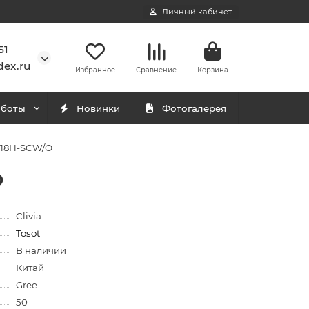
Личный кабинет
51
ex.ru
Избранное
Сравнение
Корзина
аботы
Новинки
Фотогалерея
T18H-SCW/O
O
Clivia
Tosot
В наличии
Китай
Gree
50