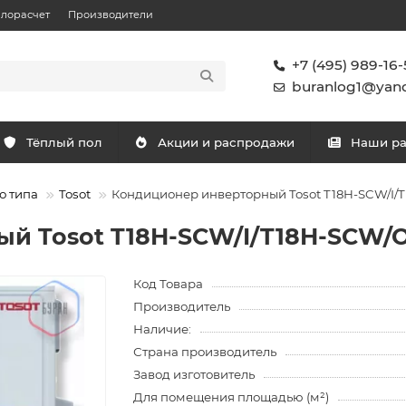
плорасчет
Производители
+7 (495) 989-16-
buranlog1@yand
Тёплый пол
Акции и распродажи
Наши р
о типа
Tosot
Кондиционер инверторный Tosot T18H-SCW/I/
й Tosot T18H-SCW/I/T18H-SCW/
Код Товара
Производитель
Наличие:
Страна производитель
Завод изготовитель
Для помещения площадью (м²)