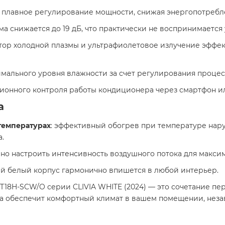
т плавное регулирование мощности, снижая энергопотребле
ма снижается до 19 дБ, что практически не воспринимается у
атор холодной плазмы и ультрафиолетовое излучение эффек
мального уровня влажности за счет регулирования процесс
ионного контроля работы кондиционера через смартфон или
а
температурах
: эффективный обогрев при температуре нару
 ​
чно настроить интенсивность воздушного потока для максим
й белый корпус гармонично впишется в любой интерьер.​
/T18H-SCW/O серии CLIVIA WHITE (2024) — это сочетание пе
на обеспечит комфортный климат в вашем помещении, неза