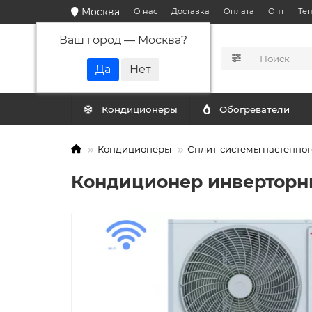
Москва
О нас
Доставка
Оплата
Опт
Те
Ваш город —
Москва
?
КАТАЛОГ
Кондиционеры
Обогреватели
Кондиционеры
Сплит-системы настенног
Кондиционер инверторны