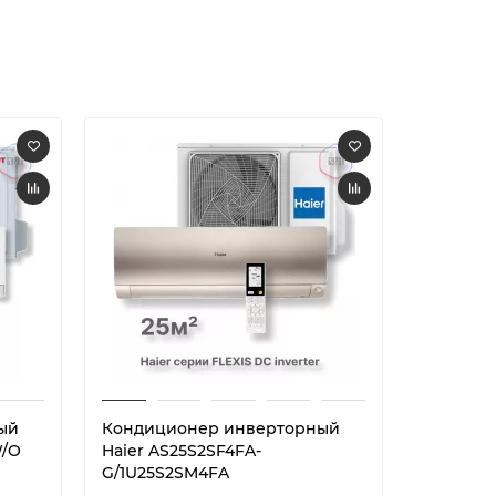
ый
Кондиционер инверторный
Кондици
W/O
Haier AS25S2SF4FA-
Haier AS
G/1U25S2SM4FA
S/1U25M