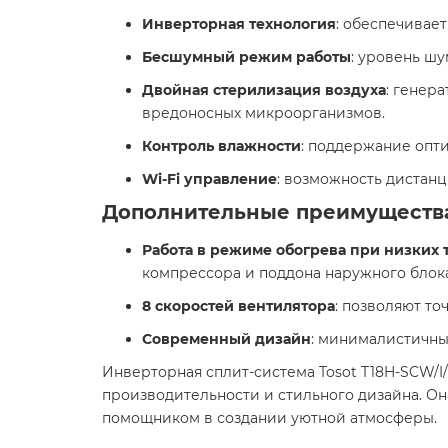
Инверторная технология
: обеспечивае
Бесшумный режим работы
: уровень шу
Двойная стерилизация воздуха
: генер
вредоносных микроорганизмов. ​
Контроль влажности
: поддержание опти
Wi-Fi управление
: возможность дистанц
Дополнительные преимуществ
Работа в режиме обогрева при низких 
компрессора и поддона наружного блока.
8 скоростей вентилятора
: позволяют то
Современный дизайн
: минималистичны
Инверторная сплит-система Tosot T18H-SCW/I
производительности и стильного дизайна. О
помощником в создании уютной атмосферы.​