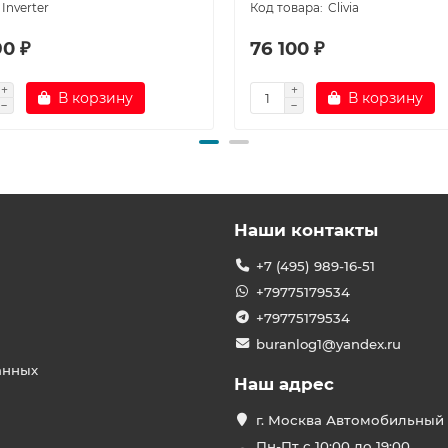
Inverter
Clivia
90 ₽
76 100 ₽
В корзину
В корзину
Наши контакты
+7 (495) 989-16-51
+79775179534
+79775179534
buranlog1@yandex.ru
анных
Наш адрес
г. Москва Автомобильный 
Пн-Пт с 10:00 до 19:00