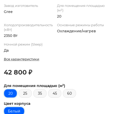
Завод изготовитель
Для помещения площадью
(м²)
Gree
20
Холодопроизводительность
Основные режимы работы
(кВт)
Охлаждение/нагрев
2350 Вт
Ночной режим (Sleep)
Да
Все характеристики
42 800 ₽
Для помещения площадью (м²)
20
25
35
45
60
Цвет корпуса
Белый