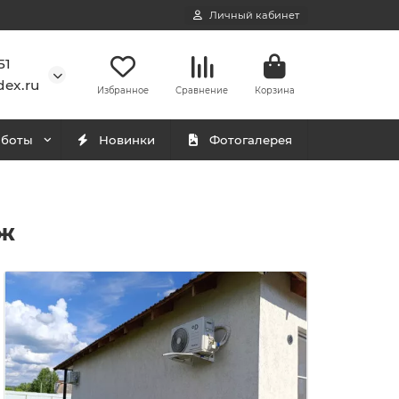
Личный кабинет
51
ex.ru
Избранное
Сравнение
Корзина
аботы
Новинки
Фотогалерея
аж