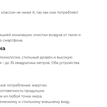
лассом не ниже А, так как они потребляют
кцией ионизации, очистки воздуха от пыли и
ью смартфона.
ма
 технологии, стильный дизайн и высокую
 – до 35 квадратных метров. Оба устройства
омное потребление энергии.
долговечность продукции.
м из любой точки мира.
ременному и стильному внешнему виду.