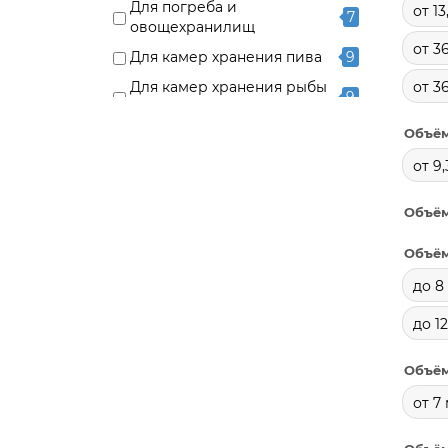
Для погреба и
от 13
7
овощехранилищ
от 36
Для камер хранения пива
9
Для камер хранения рыбы
от 3
9
и морепродуктов
Объём
Для камер хранения мяса
8
от 9,
Для камер хранения
3
продуктовых магазинов
Объём
Объём
до 8
до 12
Объём
от 7 