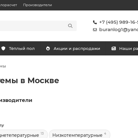
плорасчет
Производители
+7 (495) 989-16-
buranlog1@yand
Тёплый пол
Акции и распродажи
Наши р
емы
темы в Москве
изводители
пу
13
4
днетепературные
Низкотемпературные