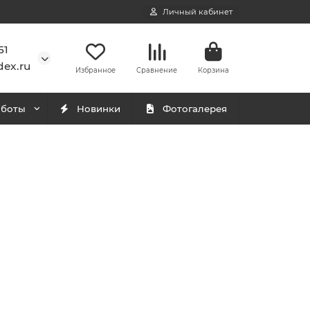
Личный кабинет
51
ex.ru
Избранное
Сравнение
Корзина
аботы
Новинки
Фотогалерея