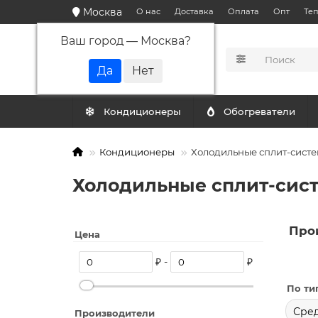
Москва
О нас
Доставка
Оплата
Опт
Те
Ваш город —
Москва
?
КАТАЛОГ
Кондиционеры
Обогреватели
Кондиционеры
Холодильные сплит-сист
Холодильные сплит-сис
Про
Цена
₽ -
₽
По ти
Сре
Производители