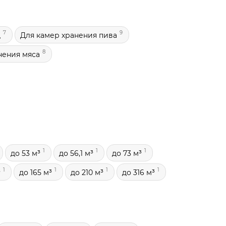
7
9
щ
Для камер хранения пива
8
нения мяса
1
1
1
до 53 м³
до 56,1 м³
до 73 м³
1
1
1
1
³
до 165 м³
до 210 м³
до 316 м³