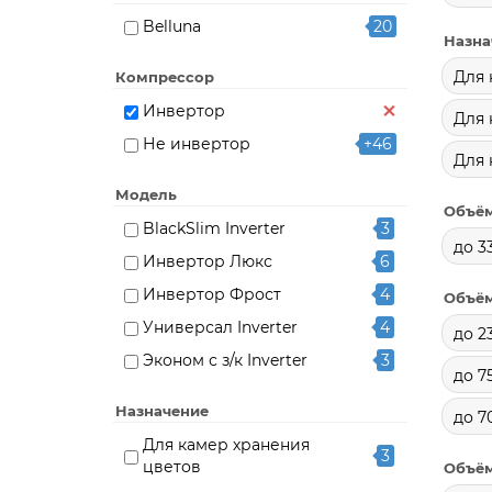
Belluna
20
Назна
Для 
Компрессор
Инвертор
Для 
Не инвертор
+46
Для 
Модель
Объём
BlackSlim Inverter
3
до 3
Инвертор Люкс
6
Инвертор Фрост
4
Объём
Универсал Inverter
4
до 23
Эконом с з/к Inverter
3
до 7
Назначение
до 7
Для камер хранения
3
цветов
Объём