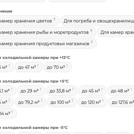
чение
3
камер хранения цветов
Для погреба и овощехранили
9
камер хранения рыбы и морепродуктов
Для камер хра
3
камер хранения продуктовых магазинов
 холодильной камеры при +13°С
1
1
1
3 м³
до 47 м³
до 70 м³
 холодильной камеры при +5°С
1
1
1
1
1
,1 м³
до 29 м³
до 33,8 м³
до 45 м³
до 48 м³
1
1
1
1
5 м³
до 79,2 м³
до 100 м³
до 120 м³
до 127,6 м
1
04 м³
 холодильной камеры при -5°С