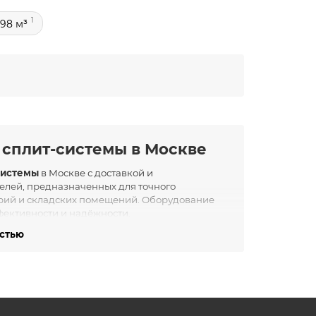
1
 98 м³
сплит-системы в Москве
системы
в Москве с доставкой и
делей, предназначенных для точного
орий и складских помещений. Оборудование
фективности и надёжности.
емы?
остью