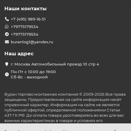
сплит-системы?
Наши контакты
Владельцам магазинов и супермаркетов
Предприятиям общественного питания и фуд-
+7 (495) 989-16-51
кортам
+79775179534
Фармацевтическим компаниям и лабораториям
Логистическим и складским комплексам
+79775179534
ИТ-компаниям для охлаждения серверных
buranlog1@yandex.ru
Преимущества покупки
холодильной сплит-системы у
Наш адрес
нас
г. Москва Автомобильный проезд 10 стр 4
Работаем с проверенными брендами: Polair,
Пн-Пт с 10:00 до 19:00
Ариада, Bitzer, Danfoss и другими
Сб-Вс - выходной
Официальная гарантия от 1 года до 3 лет
Сертифицированный монтаж в Москве
Помощь в расчётах и подборе мощности под
Буран торгово монтажная компания © 2009-2026 Все права
конкретную площадь и условия эксплуатации
защищены. Предоставленная на сайте информация несёт
Ассортимент: на что обратить
справочный характер. Информация на сайте не является
внимание при выборе
публичной офертой, определяемой положениями Статьи
437 ГК РФ. До оплаты товара удостоверьтесь во всех для вас
В каталоге «БУРАН» вы найдёте как
бытовые сплит-
важных характеристиках в товаре и условиях его
системы для охлаждения продуктов
в кафе и
эксплуатации.
ресторанах, так и
промышленные холодильные