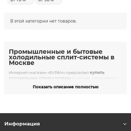
В этой категории нет товаров.
Промышленные и бытовые
холодильные сплит-системы в
Москве
Интернет-магазин «БУРАН» предлагает
купить
холодильные сплит-системы
в Москве с доставкой и
профессиональной установкой. В каталоге
Показать описание полностью
представлено более 50 моделей, предназначенных для
точного охлаждения торговых залов, продуктовых
камер, серверных, лабораторий и складских
помещений. Оборудование подобрано с учётом
требований к температурному режиму,
энергоэффективности и надёжности.
Информация
Кому подойдут холодильные