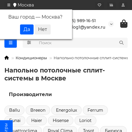
Москва
Ваш город —
Москва
?
+7 (495) 989-16-51
buranlog1@yandex.ru
Кондиционеры
Напольно потолочные сплит-системы
Напольно потолочные сплит-
системы в Москве
Производители
Ballu
Breeon
Energolux
Ferrum
Funai
Haier
Hisense
Loriot
Quattroclima
Royal Clima
Tosot
Бирюса