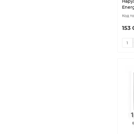
Нару
Ener
153 