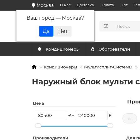
Москва
О нас
Доставка
Оплата
Опт
Те
Ваш город —
Москва
?
КАТАЛОГ
Кондиционеры
Обогреватели
Кондиционеры
Мультисплит-Системы
Наружный блок мульти с
Про
Цена
₽ -
₽
←
Производители
Для п