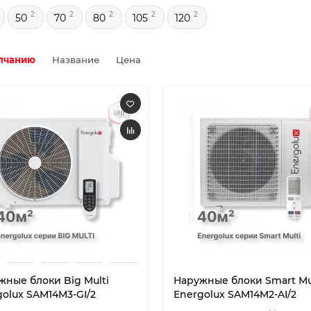
2
2
2
2
2
50
70
80
105
120
лчанию
Название
Цена
жные блоки Big Multi
Наружные блоки Smart Mu
golux SAM14M3-GI/2
Energolux SAM14M2-AI/2