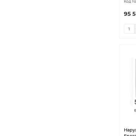
95 5
Нару