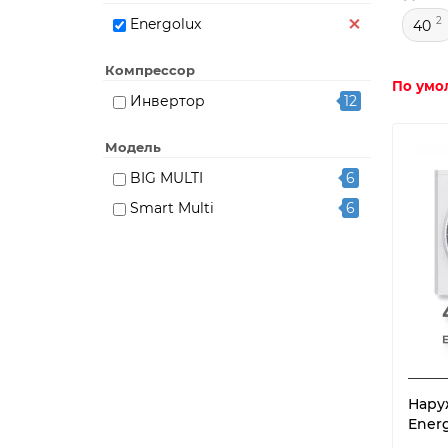
2
Energolux
40
Компрессор
По умо
Инвертор
12
Модель
BIG MULTI
6
Smart Multi
6
Нару
Ener