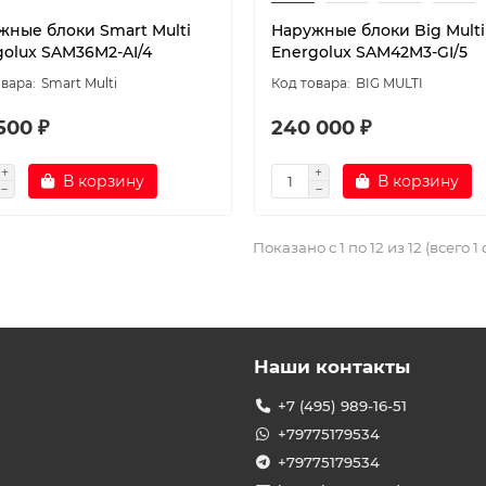
жные блоки Smart Multi
Наружные блоки Big Multi
golux SAM36M2-AI/4
Energolux SAM42M3-GI/5
Smart Multi
BIG MULTI
500 ₽
240 000 ₽
В корзину
В корзину
Показано с 1 по 12 из 12 (всего 1
Наши контакты
+7 (495) 989-16-51
+79775179534
+79775179534