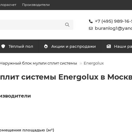
плорасчет
Производители
+7 (495) 989-16-
buranlog1@yand
Тёплый пол
Акции и распродажи
Наши р
Наружный блок мульти сплит системы
Energolux
плит системы Energolux в Моск
изводители
омещения площадью (м²)