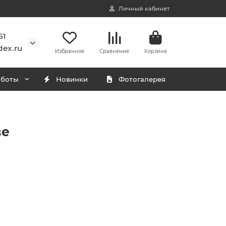
Личный кабинет
51
ex.ru
Избранное
Сравнение
Корзина
аботы
Новинки
Фотогалерея
ве