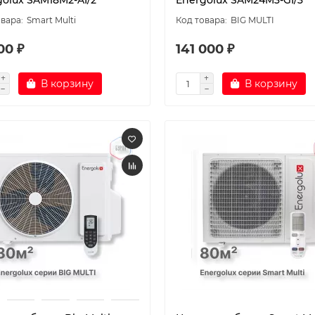
golux SAM18M2-AI/2
Energolux SAM24M3-GI/3
Smart Multi
BIG MULTI
00 ₽
141 000 ₽
В корзину
В корзину