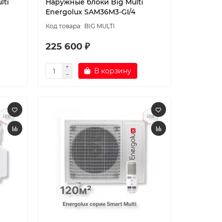
lti
Наружные блоки Big Multi
Energolux SAM36M3-GI/4
BIG MULTI
225 600 ₽
В корзину