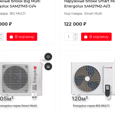
жные блоки Big Multi
Наружные блоки Smart Mu
golux SAM27M3-GI/4
Energolux SAM27M2-AI/3
BIG MULTI
Smart Multi
000 ₽
122 000 ₽
В корзину
В корзину