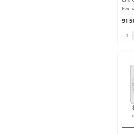
Ener
91 5