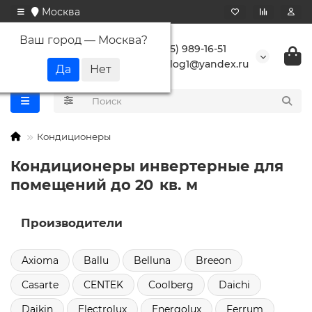
Москва
Ваш город —
Москва
?
+7 (495) 989-16-51
buranlog1@yandex.ru
Кондиционеры
Кондиционеры инвертерные для
помещений до 20 кв. м
Производители
Axioma
Ballu
Belluna
Breeon
Casarte
CENTEK
Coolberg
Daichi
Daikin
Electrolux
Energolux
Ferrum