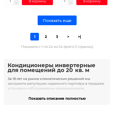
В корзину
В корзину
Показать еще
1
2
3
>
>|
Показано с 1 по 24 из 54 (всего 3 страниц)
Кондиционеры инвертерные
для помещений до 20 кв. м
За 18 лет на рынке климатических решений мы
заслужили репутацию надежного партнёра в продаже,
установке и обслуживании кондиционеров,
сплит‑систем, вентиляции и отопительного
оборудования.
Показать описание полностью
Категории продуктов и
преимущества