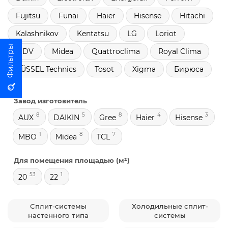
Fujitsu
Funai
Haier
Hisense
Hitachi
Kalashnikov
Kentatsu
LG
Loriot
MDV
Midea
Quattroclima
Royal Clima
RŬSSEL Technics
Tosot
Xigma
Бирюса
Завод изготовитель
8
5
8
4
3
AUX
DAIKIN
Gree
Haier
Hisense
1
8
7
MBO
Midea
TCL
Для помещения площадью (м²)
53
1
20
22
Сплит-системы
Холодильные сплит-
настенного типа
системы