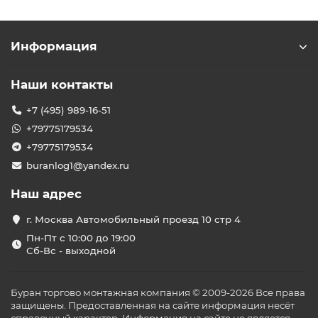
Инвертерные кондиционеры
– плавное
управление компрессором, экономия до 30 %
энергии, низкий уровень шума.
Информация
Сплит-системы до 20 м²
– компактные модели с
фильтрацией, ночным режимом и Wi‑Fi
управлением.
Наши контакты
Вентиляция и обогреватели
– интеграция с
климат‑системами, поддерживаемая сервисом
+7 (495) 989-16-51
«под ключ».
+79775179534
Функции и технологии
+79775179534
buranlog1@yandex.ru
Инверторное управление компрессором –
экономия электроэнергии и точное поддержание
Наш адрес
температуры.
Умные режимы: ночной, турбо‑охлаждение,
г. Москва Автомобильный проезд 10 стр 4
автономный и удалённый контроль через Wi‑Fi.
Высокий класс энергоэффективности (A++), тихая
Пн-Пт с 10:00 до 19:00
работа (от 19 дБ) и антибактериальная
Сб-Вс - выходной
фильтрация.
Почему выгодно купить с
установкой у нас
Буран торгово монтажная компания © 2009-2026 Все права
защищены. Предоставленная на сайте информация несёт