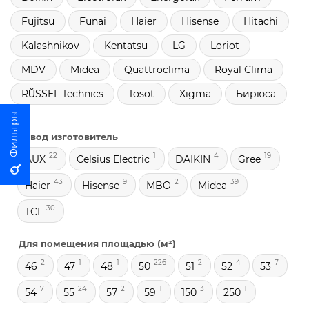
Fujitsu
Funai
Haier
Hisense
Hitachi
Kalashnikov
Kentatsu
LG
Loriot
MDV
Midea
Quattroclima
Royal Clima
RŬSSEL Technics
Tosot
Xigma
Бирюса
Завод изготовитель
22
1
4
19
AUX
Celsius Electric
DAIKIN
Gree
43
9
2
39
Haier
Hisense
MBO
Midea
30
TCL
Для помещения площадью (м²)
2
1
1
226
2
4
7
46
47
48
50
51
52
53
7
24
2
1
3
1
54
55
57
59
150
250