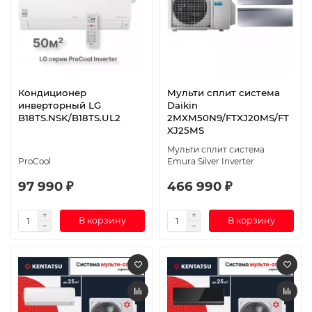
Кондиционер
Мульти сплит система
инверторный LG
Daikin
B18TS.NSK/B18TS.UL2
2MXM50N9/FTXJ20MS/FT
XJ25MS
Мульти сплит система
ProCool
Emura Silver Inverter
97 990 ₽
466 990 ₽
В корзину
В корзину