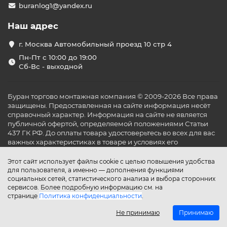
buranlog1@yandex.ru
коммерческих пространств с подвесными
потолками.
Наш адрес
Мы предлагаем продукцию от ведущих
производителей, включая Daikin, Mitsubishi Electric,
г. Москва Автомобильный проезд 10 стр 4
Gree и Midea.
Пн-Пт с 10:00 до 19:00
Современные технологии и
Сб-Вс - выходной
функции
Наши кондиционеры оснащены передовыми
Буран торгово монтажная компания © 2009-2026 Все права
технологиями для обеспечения максимального
защищены. Предоставленная на сайте информация несёт
комфорта:
справочный характер. Информация на сайте не является
публичной офертой, определяемой положениями Статьи
Инверторные компрессоры для
437 ГК РФ. До оплаты товара удостоверьтесь во всех для вас
энергоэффективной работы.
важных характеристиках в товаре и условиях его
Функции обогрева и охлаждения для
эксплуатации.
круглогодичного использования.
Этот сайт использует файлы cookie с целью повышения удобства
Многоступенчатая система фильтрации воздуха,
для пользователя, а именно — дополнения функциями
включая HEPA-фильтры.
социальных сетей, статистического анализа и выбора сторонних
Управление через Wi-Fi для дистанционного
сервисов. Более подробную информацию см. на
контроля.
странице
Политика конфиденциальности
.
Тихий режим работы для комфортного сна и
Не принимаю
Принимаю
отдыха.