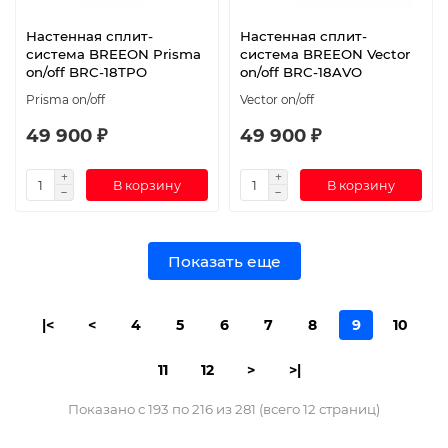
Настенная сплит-
Настенная сплит-
система BREEON Prisma
система BREEON Vector
on/off BRC-18TPO
on/off BRC-18AVO
Prisma on/off
Vector on/off
49 900 ₽
49 900 ₽
В корзину
В корзину
Показать еще
|<
<
4
5
6
7
8
9
10
11
12
>
>|
Показано с 193 по 216 из 281 (всего 12 страниц)