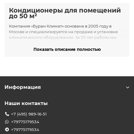
Кондиционеры для помещений
до 50 м²
Компания «Буран Климат» основана в 2005 году в
Москве и специализируется на продаже и установке
климатического оборудования. За 20 лет работы мы
зарекомендовали себя как надёжный партнёр,
предлагающий качественные решения для создания
Показать описание полностью
комфортного микроклимата в жилых и коммерческих
помещениях.
Ассортимент кондиционеров до
50 м²
В нашем каталоге представлены различные типы
Информация
кондиционеров, подходящих для помещений
площадью до 50 м²:
Наши контакты
Настенные сплит-системы — оптимальны для
квартир и офисов.
+7 (495) 989-16-51
Мобильные кондиционеры — удобны для
+79775179534
временного использования и не требуют
монтажа.
+79775179534
Кассетные и канальные системы — идеальны для