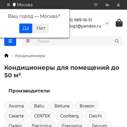
Москва
Ваш город —
Москва
?
+7 (495) 989-16-51
buranlog1@yandex.ru
Кондиционеры
Кондиционеры для помещений до
50 м²
Производители
Axioma
Ballu
Belluna
Breeon
Casarte
CENTEK
Coolberg
Daichi
Daikin
Electrolux
Energolux
Ferrum