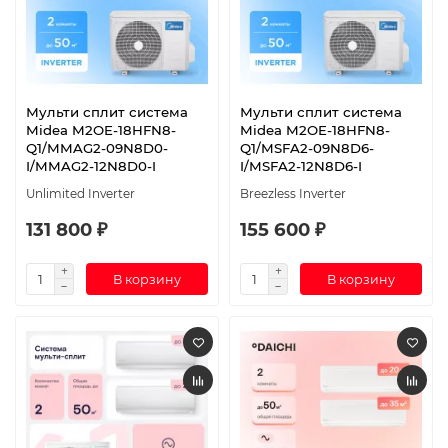
Мульти сплит система
Мульти сплит система
Midea M2OE-18HFN8-
Midea M2OE-18HFN8-
Q1/MMAG2-09N8D0-
Q1/MSFA2-09N8D6-
I/MMAG2-12N8D0-I
I/MSFA2-12N8D6-I
Unlimited Inverter
Breezless Inverter
131 800 ₽
155 600 ₽
В корзину
В корзину