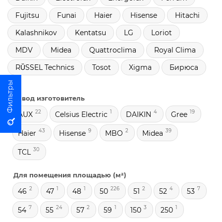
Fujitsu
Funai
Haier
Hisense
Hitachi
Kalashnikov
Kentatsu
LG
Loriot
MDV
Midea
Quattroclima
Royal Clima
RŬSSEL Technics
Tosot
Xigma
Бирюса
Завод изготовитель
22
1
4
19
AUX
Celsius Electric
DAIKIN
Gree
43
9
2
39
Haier
Hisense
MBO
Midea
30
TCL
Для помещения площадью (м²)
2
1
1
226
2
4
7
46
47
48
50
51
52
53
7
24
2
1
3
1
54
55
57
59
150
250