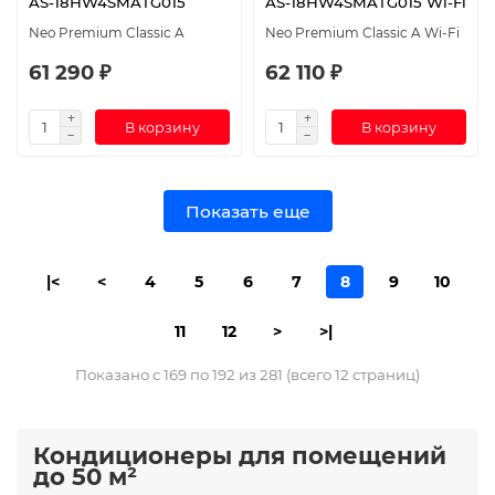
AS-18HW4SMATG015
AS-18HW4SMATG015 Wi-Fi
Neo Premium Classic A
Neo Premium Classic A Wi-Fi
61 290 ₽
62 110 ₽
В корзину
В корзину
Показать еще
|<
<
4
5
6
7
8
9
10
11
12
>
>|
Показано с 169 по 192 из 281 (всего 12 страниц)
Кондиционеры для помещений
до 50 м²