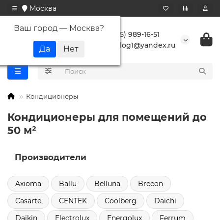
Москва
Ваш город —
Москва
?
+7 (495) 989-16-51
buranlog1@yandex.ru
Кондиционеры
Кондиционеры для помещений до
50 м²
Производители
Axioma
Ballu
Belluna
Breeon
Casarte
CENTEK
Coolberg
Daichi
Daikin
Electrolux
Energolux
Ferrum