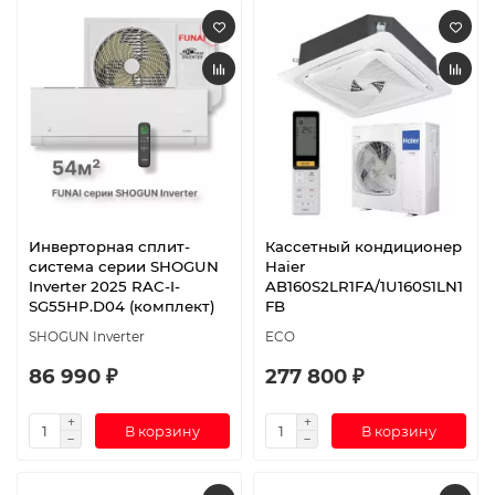
Инверторная сплит-
Кассетный кондиционер
система серии SHOGUN
Haier
Inverter 2025 RAC-I-
AB160S2LR1FA/1U160S1LN1
SG55HP.D04 (комплект)
FB
SHOGUN Inverter
ECO
86 990 ₽
277 800 ₽
В корзину
В корзину