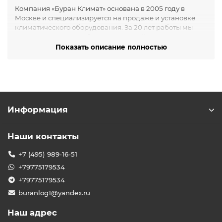
Компания «Буран Климат» основана в 2005 году в
Москве и специализируется на продаже и установке
климатического оборудования. За 20 лет работы мы
зарекомендовали себя как надёжный партнёр,
предлагающий качественные решения для создания
Показать описание полностью
комфортного микроклимата в жилых и коммерческих
помещениях.
Ассортимент кондиционеров до
50 м²
В нашем каталоге представлены различные типы
Информация
кондиционеров, подходящих для помещений
площадью до 50 м²:
Наши контакты
Настенные сплит-системы — оптимальны для
квартир и офисов.
+7 (495) 989-16-51
Мобильные кондиционеры — удобны для
+79775179534
временного использования и не требуют
монтажа.
+79775179534
Кассетные и канальные системы — идеальны для
buranlog1@yandex.ru
коммерческих пространств с подвесными
потолками.
Наш адрес
Мы предлагаем продукцию от ведущих