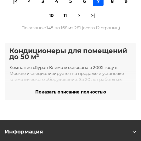
|<
<
3
4
5
6
7
8
9
10
11
>
>|
Показано с 145 по 168 из 281 (всего 12 страниц)
Кондиционеры для помещений
до 50 м²
Компания «Буран Климат» основана в 2005 году в
Москве и специализируется на продаже и установке
климатического оборудования. За 20 лет работы мы
зарекомендовали себя как надёжный партнёр,
предлагающий качественные решения для создания
Показать описание полностью
комфортного микроклимата в жилых и коммерческих
помещениях.
Ассортимент кондиционеров до
50 м²
В нашем каталоге представлены различные типы
Информация
кондиционеров, подходящих для помещений