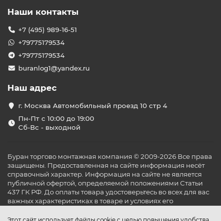
площадью до 50 м²:
Наши контакты
Настенные сплит-системы — оптимальны для
квартир и офисов.
+7 (495) 989-16-51
Мобильные кондиционеры — удобны для
+79775179534
временного использования и не требуют
монтажа.
+79775179534
Кассетные и канальные системы — идеальны для
buranlog1@yandex.ru
коммерческих пространств с подвесными
потолками.
Наш адрес
Мы предлагаем продукцию от ведущих
производителей, включая Daikin, Mitsubishi Electric,
г. Москва Автомобильный проезд 10 стр 4
Gree и Midea.
Пн-Пт с 10:00 до 19:00
Современные технологии и
Сб-Вс - выходной
функции
Наши кондиционеры оснащены передовыми
Буран торгово монтажная компания © 2009-2026 Все права
технологиями для обеспечения максимального
защищены. Предоставленная на сайте информация несёт
комфорта:
справочный характер. Информация на сайте не является
публичной офертой, определяемой положениями Статьи
Инверторные компрессоры для
437 ГК РФ. До оплаты товара удостоверьтесь во всех для вас
энергоэффективной работы.
важных характеристиках в товаре и условиях его
Функции обогрева и охлаждения для
эксплуатации.
круглогодичного использования.
Этот сайт использует файлы cookie с целью повышения удобства