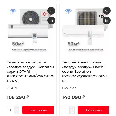
Тепловой насос типа
Тепловой насос типа
«воздух-воздух» Kentatsu
«воздух-воздух» Daichi
серии OTARI
серии Evolution
KSGOT50HZRN1/KSROT50
EVO50AVQS1R/EVO50FVS1
HZRN1
R
OTARI
Evolution
106 290 ₽
140 090 ₽
В корзину
В корзину