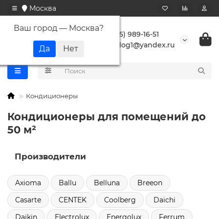
Москва
Ваш город —
Москва
?
+7 (495) 989-16-51
buranlog1@yandex.ru
Кондиционеры
Кондиционеры для помещений до
50 м²
Производители
Axioma
Ballu
Belluna
Breeon
Casarte
CENTEK
Coolberg
Daichi
Daikin
Electrolux
Energolux
Ferrum