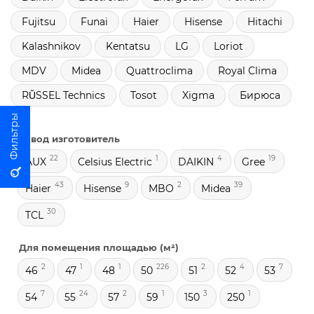
Fujitsu
Funai
Haier
Hisense
Hitachi
Kalashnikov
Kentatsu
LG
Loriot
MDV
Midea
Quattroclima
Royal Clima
RŬSSEL Technics
Tosot
Xigma
Бирюса
Завод изготовитель
22
1
4
19
AUX
Celsius Electric
DAIKIN
Gree
43
9
2
39
Haier
Hisense
MBO
Midea
30
TCL
Для помещения площадью (м²)
2
1
1
226
2
4
7
46
47
48
50
51
52
53
7
24
2
1
3
1
54
55
57
59
150
250