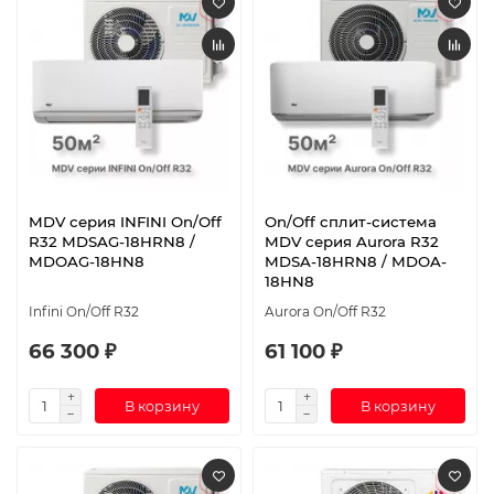
MDV серия INFINI On/Off
On/Off cплит-система
R32 MDSAG-18HRN8 /
MDV серия Aurora R32
MDOAG-18HN8
MDSA-18HRN8 / MDOA-
18HN8
Infini On/Off R32
Aurora On/Off R32
66 300 ₽
61 100 ₽
В корзину
В корзину