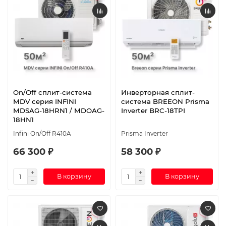
On/Off cплит-система
Инверторная сплит-
MDV серия INFINI
система BREEON Prisma
MDSAG-18HRN1 / MDOAG-
Inverter BRC-18TPI
18HN1
Infini On/Off R410A
Prisma Inverter
66 300 ₽
58 300 ₽
В корзину
В корзину