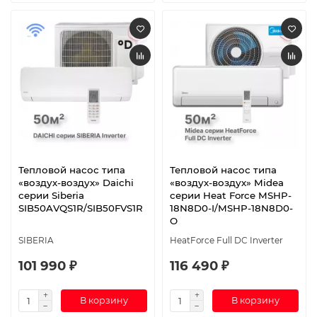
Тепловой насос типа
Тепловой насос типа
«воздух-воздух» Daichi
«воздух-воздух» Midea
серии Siberia
серии Heat Force MSHP-
SIB50AVQS1R/SIB50FVS1R
18N8D0-I/MSHP-18N8D0-
O
SIBERIA
HeatForce Full DC Inverter
101 990 ₽
116 490 ₽
В корзину
В корзину