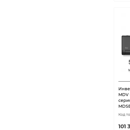
DRAGON кассетные
1
DRAGON напольно-
1
потолочные
DUCT on/off
1
DUCT on/off 5 серия
1
DUCT on/off 6 серия
1
DUCT TDI
1
DUCT-WS30 5 серия
1
DUCT-WS30 6 серия
1
DUCT-WS40 5 серия
1
Инве
DUCT-WS40 6 серия
1
MDV 
сери
EASY Classic A
1
MDSB
ECO
2
Eco Smart DC inverter 23Y
1
101 
Eletto Black Inverter
1