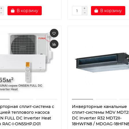
В корзину
В корзину
рторная сплит-система с
Инверторные канальные
цией теплового насоса
сплит-системы MDV MDT2I
N FULL DC Inverter Heat
DC Inverter R32 MDT2II-
 RAC-I-ON55HP.D01
18HWFN8 / MDOAG-18HFN