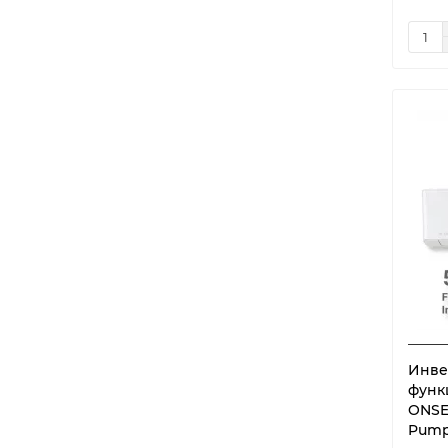
Eletto Champagne Inverter
1
Eletto White Inverter
1
Emura Inverter Black
1
Emura Inverter Silver
1
Emura Inverter White
1
ERA Classic A Wi-Fi
1
ERP 3D DC-Inverter
1
ESPERTO 2023 канальные
1
ESPERTO 2023 кассетные
1
ESPERTO 2024 канальные
1
ESPERTO 2024 кассетные
1
Esperto Напольно-
1
потолочные
Инве
функ
Evolution
1
ONSE
F Inverter
1
Pump