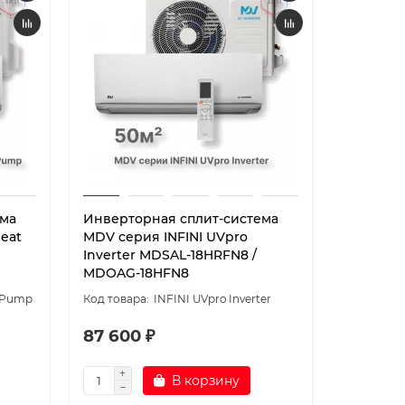
ема
Инверторная сплит-система
Heat
MDV серия INFINI UVpro
Inverter MDSAL-18HRFN8 /
MDOAG-18HFN8
t Pump
INFINI UVpro Inverter
87 600 ₽
В корзину