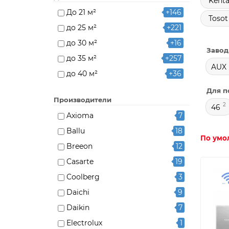
Kenta
До 21 м²
+146
Tosot
до 25 м²
+221
до 30 м²
+16
Завод
до 35 м²
+257
AUX
до 40 м²
+36
до 50 м²
Для п
Производители
до 65 м²
+13
2
46
Axioma
7
до 70 м²
+197
Ballu
18
По умо
Breeon
12
Casarte
19
Coolberg
3
Daichi
9
Daikin
7
Electrolux
1