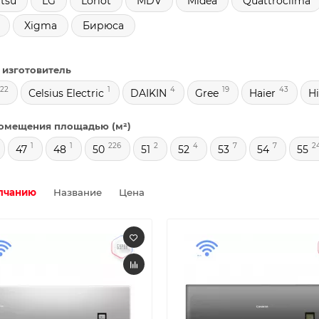
tsu
LG
Loriot
MDV
Midea
Quattroclima
Xigma
Бирюса
 изготовитель
22
1
4
19
43
Celsius Electric
DAIKIN
Gree
Haier
H
омещения площадью (м²)
1
1
226
2
4
7
7
2
47
48
50
51
52
53
54
55
лчанию
Название
Цена