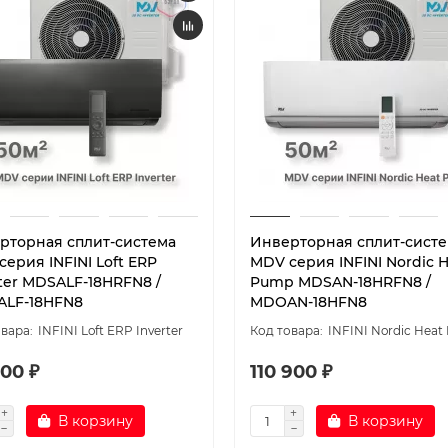
рторная сплит-система
Инверторная сплит-сист
ерия INFINI Loft ERP
MDV серия INFINI Nordic 
rter MDSALF-18HRFN8 /
Pump MDSAN-18HRFN8 /
LF-18HFN8
MDOAN-18HFN8
INFINI Loft ERP Inverter
INFINI Nordic Hea
00 ₽
110 900 ₽
В корзину
В корзину