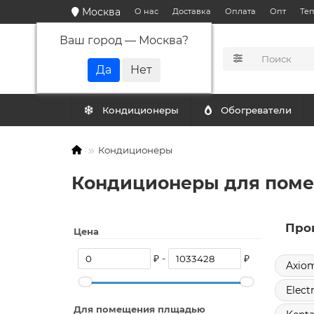
Москва
О нас
Доставка
Оплата
Опт
Те
Ваш город —
Москва
?
КАТАЛОГ
Кондиционеры
Обогреватели
Кондиционеры
Кондиционеры для поме
Про
Цена
₽ -
₽
Axio
Elect
Для помещения плщадью