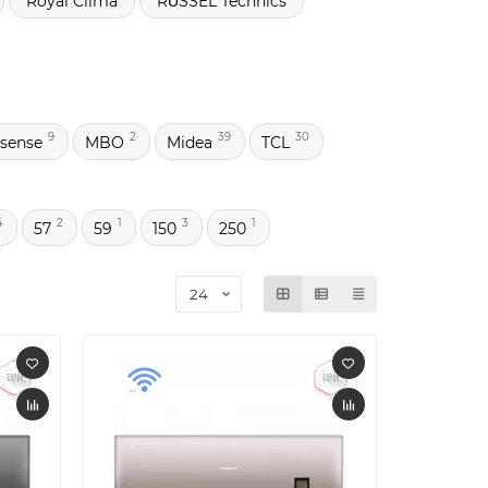
Royal Clima
RŬSSEL Technics
9
2
39
30
isense
MBO
Midea
TCL
4
2
1
3
1
57
59
150
250