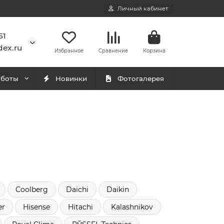
Личный кабинет
51
ex.ru
Избранное
Сравнение
Корзина
аботы
Новинки
Фотогалерея
Coolberg
Daichi
Daikin
er
Hisense
Hitachi
Kalashnikov