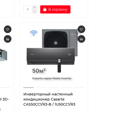
В корзину
Инверторный настенный
I 3D-
кондиционер Casarte
CAS50CC1/R3-B / 1U50CC1/R3
8