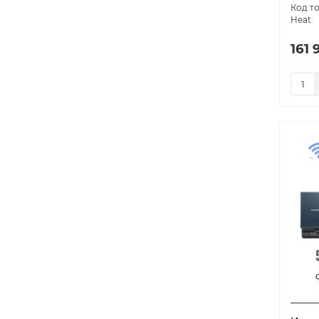
F on/off
1
Heat
Felicita
1
161 
Felicita Inverter
1
FeRRUM Force (on/off)
1
FeRRUM Force Full DC
1
inverter
FeRRUM Titan (on/off)
1
FeRRUM TITAN INVERTER
1
FeRRUM Trust (on/off)
1
Ferrum Winter set -40 on/off
1
FFCC кассетный
1
FFW настенный
1
Flexis DC inverter
3
Flexis On-Off
3
FLOOR-CEILING 5 серия
1