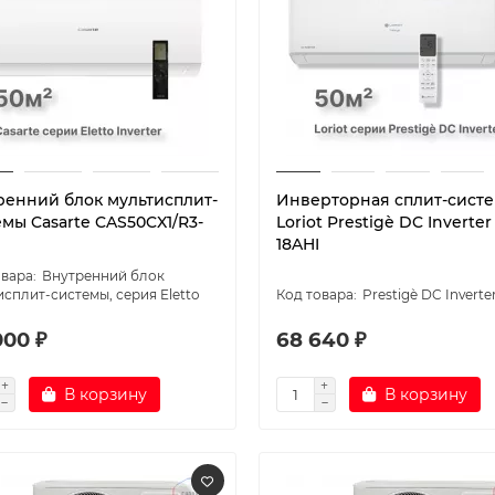
ренний блок мультисплит-
Инверторная сплит-сист
мы Casarte CAS50CX1/R3-
Loriot Prestigè DC Inverter
18AHI
Внутренний блок
сплит-системы, серия Eletto
Prestigè DC Inverte
000 ₽
68 640 ₽
В корзину
В корзину