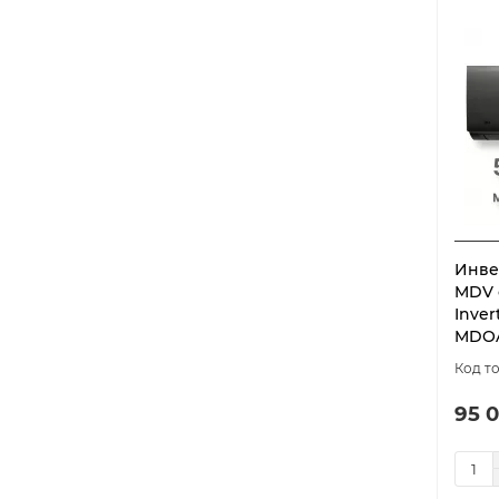
CM Free match
2
COMPETENZA FULL DC EU
1
Inverter
COMPETENZA FULL DC EU
Inverter Напольно-
1
потолочные
COMPETENZA on/off
1
Coral DC-Inverter
1
Coral Expert
1
Инве
MDV с
Coral on-off
1
Inve
DAIJIN Inverter
1
MDOA
DAIJIN on/off
1
Defender DC inverter
1
95 0
Diamond Black DC Inverter
1
Diamond White on/off
1
DRAGON канальные
1