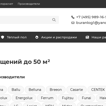
плорасчет
Производители
+7 (495) 989-16-
buranlog1@yand
Тёплый пол
Акции и распродажи
Наши р
щений до 50 м²
изводители
ma
Ballu
Belluna
Breeon
Casarte
CENTEK
rolux
Energolux
Ferrum
Fujitsu
Funai
Hai