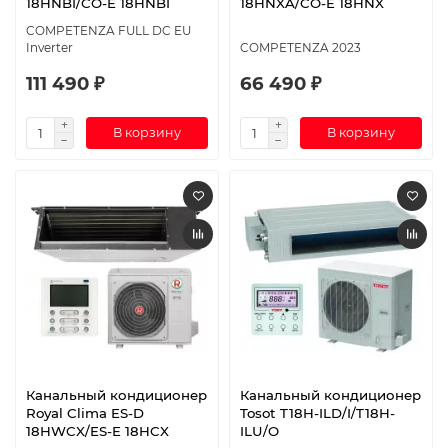
18HNBI/CO-E 18HNBI
18HNXA/CO-E 18HNX
COMPETENZA FULL DC EU
Inverter
COMPETENZA 2023
111 490 ₽
66 490 ₽
В корзину
В корзину
Канальный кондиционер
Канальный кондиционер
Royal Clima ES-D
Tosot T18H-ILD/I/T18H-
18HWCX/ES-E 18HCX
ILU/O