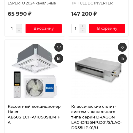
ESPERTO 2024 канальные
TM FULL DC INVERTER
65 990 ₽
147 200 ₽
В корзину
В корзину
Кассетный кондиционер
Классические сплит-
Haier
системы канального
AB50S1LC1FA/1U50S1LM1F
типа серии DRAGON
A
LAC-DR55HP.D01/S/LAC-
DR55HP.01/U