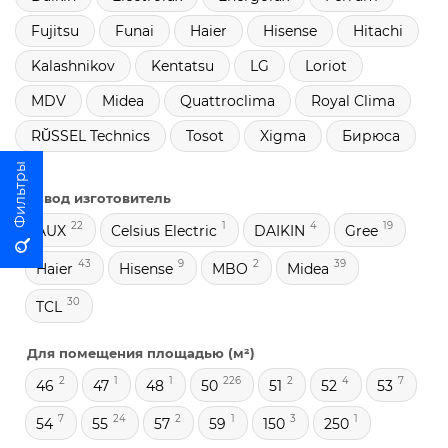
Fujitsu
Funai
Haier
Hisense
Hitachi
Kalashnikov
Kentatsu
LG
Loriot
MDV
Midea
Quattroclima
Royal Clima
RŬSSEL Technics
Tosot
Xigma
Бирюса
Завод изготовитель
22
1
4
19
AUX
Celsius Electric
DAIKIN
Gree
43
9
2
39
Haier
Hisense
MBO
Midea
30
TCL
Для помещения площадью (м²)
2
1
1
226
2
4
7
46
47
48
50
51
52
53
7
24
2
1
3
1
54
55
57
59
150
250