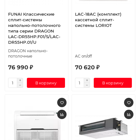
FUNAI Классические
LAC-18AC (комплект)
сплит-системы
кассетной сплит-
напольно-потолочного
системы LORIOT
типа серии DRAGON
LAC-DR55HP.F01/S/LAC-
DR55HP.01/U
DRAGON напольно-
потолочные
AC on/off
76 990 ₽
70 620 ₽
В корзину
В корзину