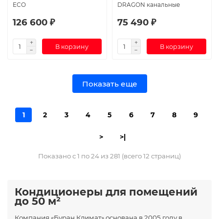
ECO
DRAGON канальные
126 600 ₽
75 490 ₽
В корзину
В корзину
Показать еще
1
2
3
4
5
6
7
8
9
>
>|
Показано с 1 по 24 из 281 (всего 12 страниц)
Кондиционеры для помещений
до 50 м²
Компания «Буран Климат» основана в 2005 году в