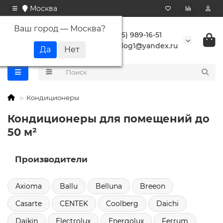
Москва
Ваш город —
Москва
?
+7 (495) 989-16-51
buranlog1@yandex.ru
Кондиционеры
Кондиционеры для помещений до
50 м²
Производители
Axioma
Ballu
Belluna
Breeon
Casarte
CENTEK
Coolberg
Daichi
Daikin
Electrolux
Energolux
Ferrum