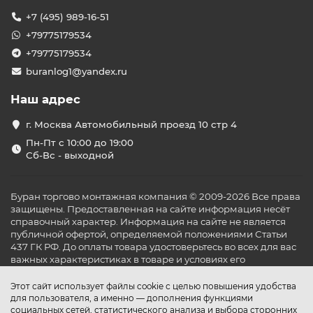
Инверторные модели
— обеспечивают плавное
+7 (495) 989-16-51
регулирование температуры и экономию
энергии.
+79775179534
Мобильные кондиционеры
— удобны в
+79775179534
использовании и не требуют сложного монтажа.
buranlog1@yandex.ru
Функционал и технологии
Наш адрес
Современные кондиционеры оснащены рядом
полезных функций:
г. Москва Автомобильный проезд 10 стр 4
Инверторная технология
— обеспечивает
Пн-Пт с 10:00 до 19:00
стабильную работу и снижает
Сб-Вс - выходной
энергопотребление.
Фильтрация воздуха
— удаляет пыль, аллергены
и неприятные запахи.
Буран торгово монтажная компания © 2009-2026 Все права
Управление через Wi-Fi
— позволяет
защищены. Предоставленная на сайте информация несёт
контролировать климат в помещении с помощью
справочный характер. Информация на сайте не является
смартфона.
публичной офертой, определяемой положениями Статьи
Режимы обогрева и охлаждения
—
437 ГК РФ. До оплаты товара удостоверьтесь во всех для вас
обеспечивают комфорт в любое время года.
важных характеристиках в товаре и условиях его
эксплуатации.
Преимущества покупки в
Этот сайт использует файлы cookie с целью повышения удобства
«Буран Климат»
для пользователя, а именно — дополнения функциями
социальных сетей, статистического анализа и выбора сторонних