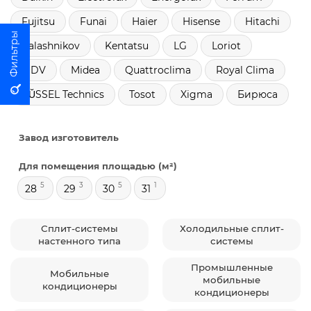
Fujitsu
Funai
Haier
Hisense
Hitachi
Kalashnikov
Kentatsu
LG
Loriot
MDV
Midea
Quattroclima
Royal Clima
RŬSSEL Technics
Tosot
Xigma
Бирюса
Завод изготовитель
Для помещения площадью (м²)
5
3
5
1
28
29
30
31
Сплит-системы
Холодильные сплит-
настенного типа
системы
Промышленные
Мобильные
мобильные
кондиционеры
кондиционеры