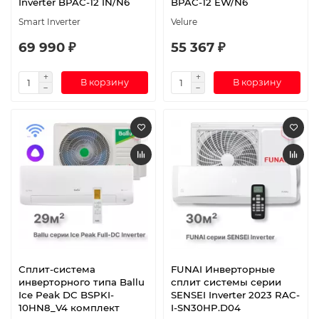
Inverter BPAC-12 IN/N6
BPAC-12 EW/N6
Smart Inverter
Velure
69 990 ₽
55 367 ₽
В корзину
В корзину
Сплит-система
FUNAI Инверторные
инверторного типа Ballu
сплит системы серии
Ice Peak DC BSPKI-
SENSEI Inverter 2023 RAC-
10HN8_V4 комплект
I-SN30HP.D04