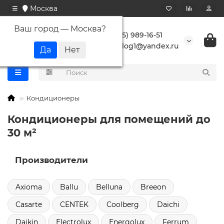
Москва
Ваш город —
Москва
?
+7 (495) 989-16-51
buranlog1@yandex.ru
Кондиционеры
Кондиционеры для помещений до
30 м²
Производители
Axioma
Ballu
Belluna
Breeon
Casarte
CENTEK
Coolberg
Daichi
Daikin
Electrolux
Energolux
Ferrum