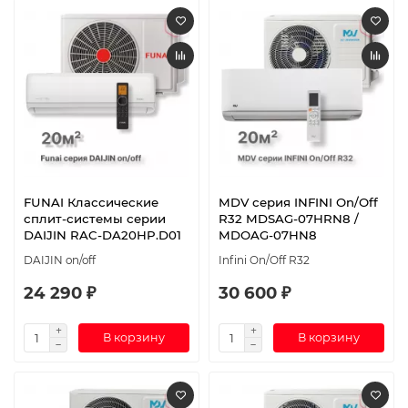
FUNAI Классические
MDV серия INFINI On/Off
сплит-системы серии
R32 MDSAG-07HRN8 /
DAIJIN RAC-DA20HP.D01
MDOAG-07HN8
DAIJIN on/off
Infini On/Off R32
24 290 ₽
30 600 ₽
В корзину
В корзину