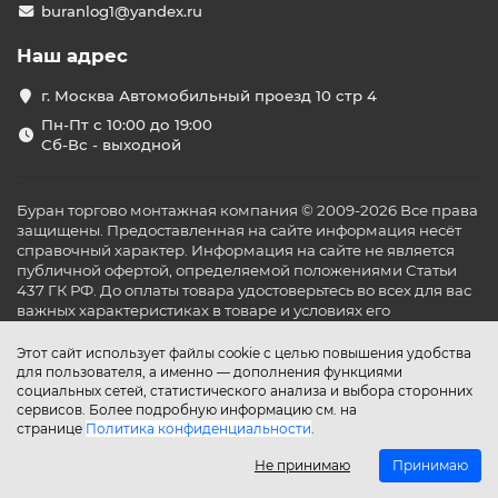
buranlog1@yandex.ru
Каждый тип оборудования подбирается
индивидуально, исходя из потребностей клиента и
Наш адрес
особенностей помещения.
г. Москва Автомобильный проезд 10 стр 4
Подробнее:
buranrus.orgs.biz
Пн-Пт с 10:00 до 19:00
Современные технологии и
Сб-Вс - выходной
функциональность
Кондиционеры, предлагаемые «Буран Климат»,
Буран торгово монтажная компания © 2009-2026 Все права
оснащены передовыми технологиями:
защищены. Предоставленная на сайте информация несёт
Инверторное управление
: обеспечивает
справочный характер. Информация на сайте не является
плавную работу компрессора, снижая
публичной офертой, определяемой положениями Статьи
энергопотребление.
437 ГК РФ. До оплаты товара удостоверьтесь во всех для вас
важных характеристиках в товаре и условиях его
Фильтрация воздуха
: удаляет пыль, аллергены и
эксплуатации.
неприятные запахи.
Управление через Wi-Fi
: позволяет
Этот сайт использует файлы cookie с целью повышения удобства
для пользователя, а именно — дополнения функциями
контролировать климат в доме с помощью
социальных сетей, статистического анализа и выбора сторонних
смартфона.
сервисов. Более подробную информацию см. на
Эти функции обеспечивают комфорт и здоровье в
странице
Политика конфиденциальности
.
вашем доме.
Не принимаю
Принимаю
Преимущества покупки в