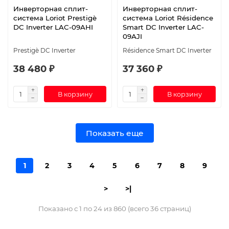
Инверторная сплит-
Инверторная сплит-
система Loriot Prestigè
система Loriot Résidence
DC Inverter LAC-09AHI
Smart DC Inverter LAC-
09AJI
Prestigè DC Inverter
Résidence Smart DC Inverter
38 480 ₽
37 360 ₽
В корзину
В корзину
Показать еще
1
2
3
4
5
6
7
8
9
>
>|
Показано с 1 по 24 из 860 (всего 36 страниц)