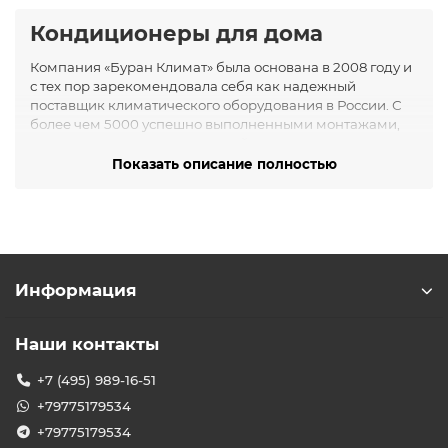
Кондиционеры для дома
Компания «Буран Климат» была основана в 2008 году и
с тех пор зарекомендовала себя как надежный
поставщик климатического оборудования в России. С
более чем 5000 успешно выполненными монтажами,
компания предлагает широкий ассортимент
продукции, включая кондиционеры, обогреватели,
Показать описание полностью
теплые полы и водонагреватели.
Ассортимент продукции
В каталоге «Буран Климат» представлены различные
типы кондиционеров для дома:
Информация
Сплит-системы
: идеальны для охлаждения
отдельных помещений.
Мультисплит-системы
: позволяют подключить
Наши контакты
несколько внутренних блоков к одному
внешнему, что удобно для больших квартир или
+7 (495) 989-16-51
домов.
+79775179534
Инверторные кондиционеры
: обеспечивают
экономию энергии и поддерживают стабильную
+79775179534
температуру.