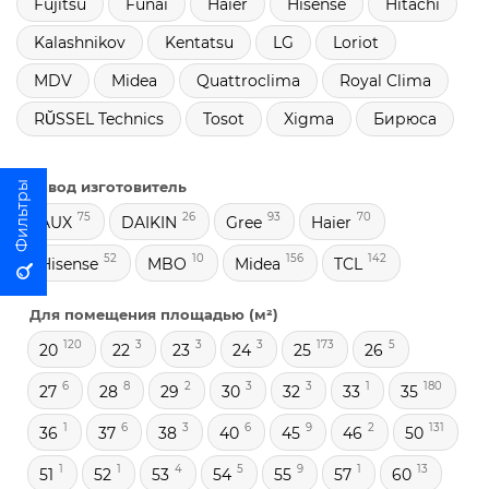
Fujitsu
Funai
Haier
Hisense
Hitachi
Kalashnikov
Kentatsu
LG
Loriot
MDV
Midea
Quattroclima
Royal Clima
RŬSSEL Technics
Tosot
Xigma
Бирюса
Завод изготовитель
75
26
93
70
AUX
DAIKIN
Gree
Haier
52
10
156
142
Hisense
MBO
Midea
TCL
Для помещения площадью (м²)
120
3
3
3
173
5
20
22
23
24
25
26
6
8
2
3
3
1
180
27
28
29
30
32
33
35
1
6
3
6
9
2
131
36
37
38
40
45
46
50
1
1
4
5
9
1
13
51
52
53
54
55
57
60