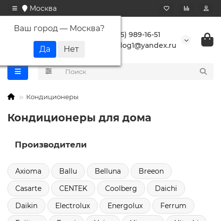
Москва
Ваш город —
Москва
?
+7 (495) 989-16-51
buranlog1@yandex.ru
Кондиционеры
Кондиционеры для дома
Производители
Axioma
Ballu
Belluna
Breeon
Casarte
CENTEK
Coolberg
Daichi
Daikin
Electrolux
Energolux
Ferrum