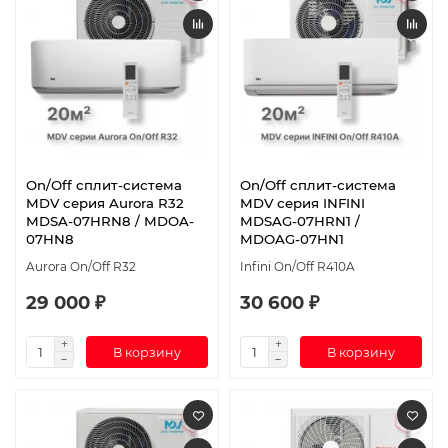
On/Off cплит-система
On/Off cплит-система
MDV серия Aurora R32
MDV серия INFINI
MDSA-07HRN8 / MDOA-
MDSAG-07HRN1 /
07HN8
MDOAG-07HN1
Aurora On/Off R32
Infini On/Off R410A
29 000 ₽
30 600 ₽
В корзину
В корзину