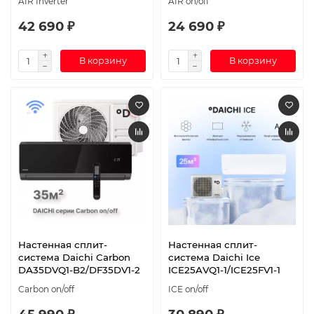
AIR Inverter
AIR on/off
42 690 ₽
24 690 ₽
В корзину
В корзину
Настенная сплит-
Настенная сплит-
система Daichi Carbon
система Daichi Ice
DA35DVQ1-B2/DF35DV1-2
ICE25AVQ1-1/ICE25FV1-1
Carbon on/off
ICE on/off