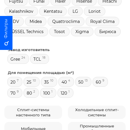
Fujitsu
Funai
Haier
Hisense
Hitachi
Kalashnikov
Kentatsu
LG
Loriot
MDV
Midea
Quattroclima
Royal Clima
RŬSSEL Technics
Tosot
Xigma
Бирюса
Завод изготовитель
24
18
Gree
TCL
Для помещения площадью (м²)
7
10
10
4
13
9
20
25
35
40
50
60
9
2
1
1
70
80
100
120
Сплит-системы
Холодильные сплит-
настенного типа
системы
Промышленные
Мобильные