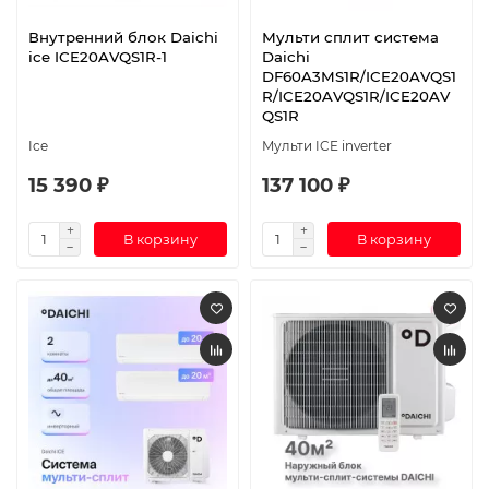
Внутренний блок Daichi
Мульти сплит система
ice ICE20AVQS1R-1
Daichi
DF60A3MS1R/ICE20AVQS1
R/ICE20AVQS1R/ICE20AV
QS1R
Ice
Мульти ICE inverter
15 390 ₽
137 100 ₽
В корзину
В корзину