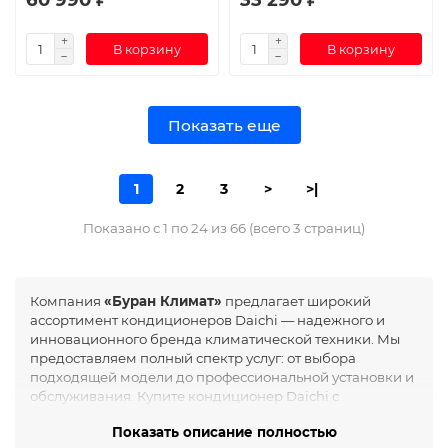
В корзину
В корзину
Показать еще
1
2
3
>
>|
Показано с 1 по 24 из 66 (всего 3 страниц)
Компания
«Буран Климат»
предлагает широкий
ассортимент кондиционеров Daichi — надежного и
инновационного бренда климатической техники. Мы
предоставляем полный спектр услуг: от выбора
подходящей модели до профессиональной установки и
обслуживания. Купите кондиционер Daichi с
установкой в Москве и обеспечьте себе комфортный
Показать описание полностью
микроклимат в любое время года.