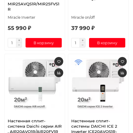
MIR25AVQS1R/MIR25FVS1
R
Miracle Inverter
Miracle on/off
55 990 ₽
37 990 ₽
В корзину
В корзину
Настенная сплит-
Настенные сплит-
система Daichi серии AIR
системы DAICHI ICE 2
, AIR20AVQ1R/AIR20FV1R
Inverter ICE20AVQS1R-