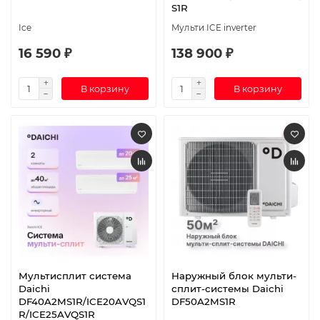
S1R
Ice
Мульти ICE inverter
16 590 ₽
138 900 ₽
В корзину
В корзину
Мультисплит система
Наружный блок мульти-
Daichi
сплит-системы Daichi
DF40A2MS1R/ICE20AVQS1
DF50A2MS1R
R/ICE25AVQS1R