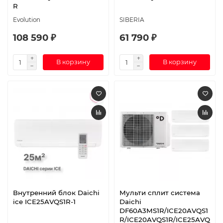
R
Evolution
SIBERIA
108 590 ₽
61 790 ₽
В корзину
В корзину
Внутренний блок Daichi
Мульти сплит система
ice ICE25AVQS1R-1
Daichi
DF60A3MS1R/ICE20AVQS1
R/ICE20AVQS1R/ICE25AVQ