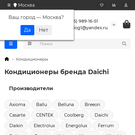
Москва
Ваш город —
Москва
?
+7 (495) 989-16-51
buranlog1@yandex.ru
Кондиционеры
Кондиционеры бренда Daichi
Производители
Axioma
Ballu
Belluna
Breeon
Casarte
CENTEK
Coolberg
Daichi
Daikin
Electrolux
Energolux
Ferrum