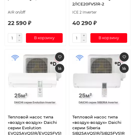
2/ICE20FVS1R-2
AIR on/off
ICE 2 Inverter
22 590 ₽
40 290 ₽
В корзину
В корзину
Тепловой насос типа
Тепловой насос типа
«воздух-воздух» Daichi
«воздух-воздух» Daichi
серии Evolution
серии Siberia
EVO25AVQS1R/EVO25FVS1
SIB25AVQS1R/SIB25FVS1R