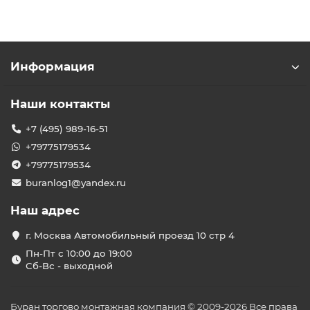
продукции с высоким оборотом по сниженным ценам.
________________________________________
Условия акции:
✔️ Лапша быстрого приготовления
✔️ Макаронные изделия
Информация
✔️ Скидка от 20% до 40%
✔️ Для оптовых и розничных клиентов
Наши контакты
Точный размер скидки зависит от объёма заказа,
суммы и ассортимента. Индивидуальные условия
+7 (495) 989-16-51
предоставляются при обращении к менеджеру:
-Телефон: 8 (3822) 40-47-79
+79775179534
-E-mail: ask@spsmail.ru
+79775179534
buranlog1@yandex.ru
Наш адрес
г. Москва Автомобильный проезд 10 стр 4
Пн-Пт с 10:00 до 19:00
Сб-Вс - выходной
Буран торгово монтажная компания © 2009-2026 Все права