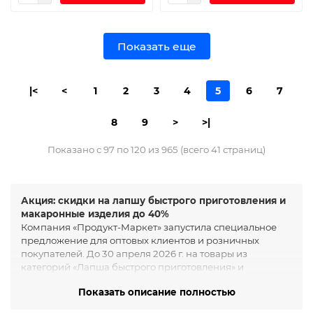
Показать еще
|<
<
1
2
3
4
5
6
7
8
9
>
>|
Показано с 97 по 120 из 965 (всего 41 страниц)
Акция: скидки на лапшу быстрого приготовления и
макаронные изделия до 40%
Компания «Продукт-Маркет» запустила специальное
предложение для оптовых клиентов и розничных
покупателей. До 30 апреля 2026 г. на товары из
категорий «Лапша быстрого приготовления» и
«Макаронные изделия» действуют
скидки от 20% до
Показать описание полностью
40%.
Это отличная возможность пополнить запасы