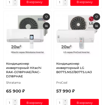
В корзину
В корзину
Кондиционер
Кондиционер
инверторный Hitachi
инверторный LG
RAK-DJ18PHAE/RAC-
B07TS.NSJ/B07TS.UA3
DJ18PHAE
Shiratama
ProCool
65 900 ₽
57 990 ₽
В корзину
В корзину