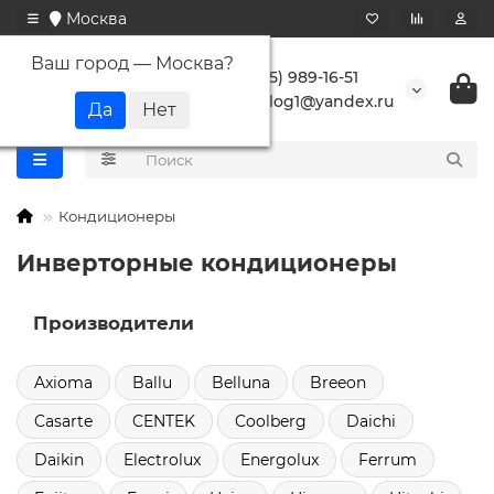
Москва
Ваш город —
Москва
?
+7 (495) 989-16-51
buranlog1@yandex.ru
Кондиционеры
Инверторные кондиционеры
Производители
Axioma
Ballu
Belluna
Breeon
Casarte
CENTEK
Coolberg
Daichi
Daikin
Electrolux
Energolux
Ferrum