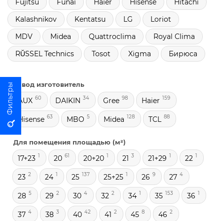
Fujitsu
Funai
Haier
Hisense
Hitachi
Kalashnikov
Kentatsu
LG
Loriot
MDV
Midea
Quattroclima
Royal Clima
RŬSSEL Technics
Tosot
Xigma
Бирюса
Завод изготовитель
60
34
98
159
AUX
DAIKIN
Gree
Haier
63
5
128
88
Hisense
MBO
Midea
TCL
Для помещения площадью (м²)
1
61
1
3
1
1
17+23
20
20+20
21
21+29
22
2
1
137
1
9
4
23
24
25
25+25
26
27
5
2
4
2
1
153
1
28
29
30
32
34
35
36
4
3
42
2
8
2
37
38
40
41
45
46