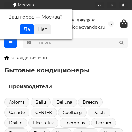
Москва
Ваш город —
Москва
?
+7 (495) 989-16-51
buranlog1@yandex.ru
Кондиционеры
Бытовые кондиционеры
Производители
Axioma
Ballu
Belluna
Breeon
Casarte
CENTEK
Coolberg
Daichi
Daikin
Electrolux
Energolux
Ferrum