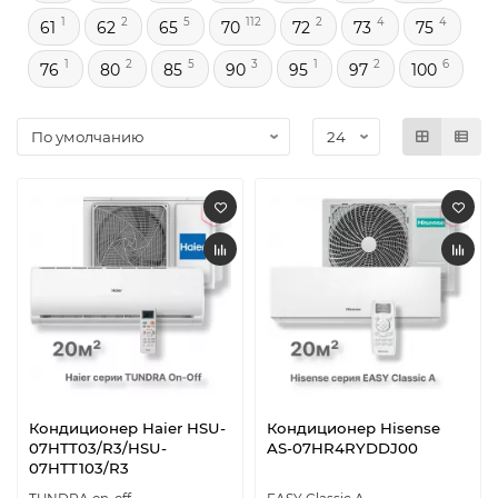
1
2
5
112
2
4
4
61
62
65
70
72
73
75
1
2
5
3
1
2
6
76
80
85
90
95
97
100
Кондиционер Haier HSU-
Кондиционер Hisense
07HTT03/R3/HSU-
AS-07HR4RYDDJ00
07HTT103/R3