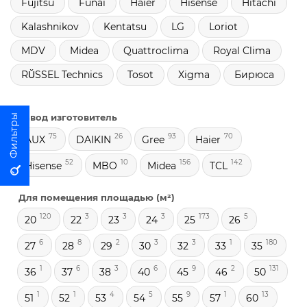
Fujitsu
Funai
Haier
Hisense
Hitachi
Kalashnikov
Kentatsu
LG
Loriot
MDV
Midea
Quattroclima
Royal Clima
RŬSSEL Technics
Tosot
Xigma
Бирюса
Завод изготовитель
75
26
93
70
AUX
DAIKIN
Gree
Haier
52
10
156
142
Hisense
MBO
Midea
TCL
Для помещения площадью (м²)
120
3
3
3
173
5
20
22
23
24
25
26
6
8
2
3
3
1
180
27
28
29
30
32
33
35
1
6
3
6
9
2
131
36
37
38
40
45
46
50
1
1
4
5
9
1
13
51
52
53
54
55
57
60