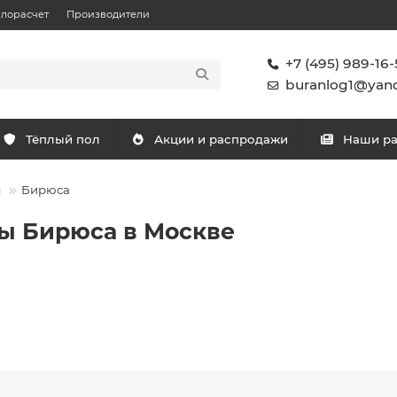
плорасчет
Производители
+7 (495) 989-16-
buranlog1@yand
Тёплый пол
Акции и распродажи
Наши р
ы
Бирюса
ы Бирюса в Москве