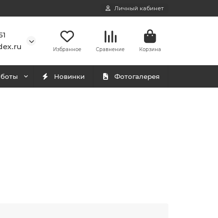
Личный кабинет
51
ex.ru
Избранное
Сравнение
Корзина
аботы
Новинки
Фотогалерея