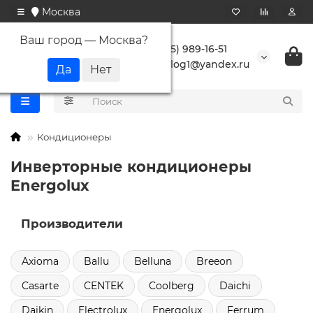
Москва
Ваш город —
Москва
?
+7 (495) 989-16-51
buranlog1@yandex.ru
Кондиционеры
Инверторные кондиционеры
Energolux
Производители
Axioma
Ballu
Belluna
Breeon
Casarte
CENTEK
Coolberg
Daichi
Daikin
Electrolux
Energolux
Ferrum