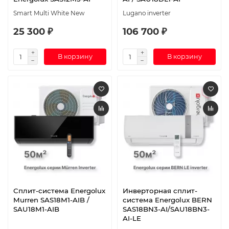
Smart Multi White New
Lugano inverter
25 300 ₽
106 700 ₽
В корзину
В корзину
Сплит-система Energolux
Инверторная сплит-
Murren SAS18M1-AIB /
система Energolux BERN
SAU18M1-AIB
SAS18BN3-AI/SAU18BN3-
AI-LE