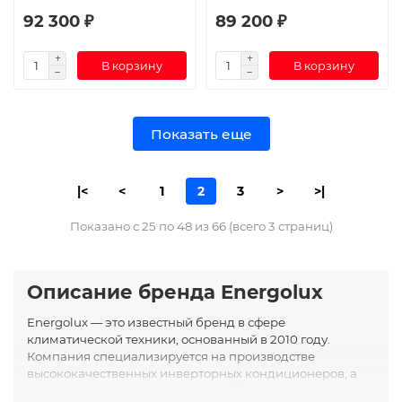
92 300 ₽
89 200 ₽
В корзину
В корзину
Показать еще
|<
<
1
2
3
>
>|
Показано с 25 по 48 из 66 (всего 3 страниц)
Описание бренда Energolux
Energolux — это известный бренд в сфере
климатической техники, основанный в 2010 году.
Компания специализируется на производстве
высококачественных инверторных кондиционеров, а
также систем для охлаждения и обогрева воздуха.