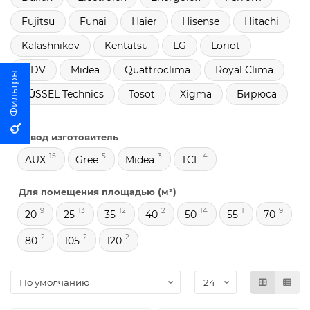
Fujitsu
Funai
Haier
Hisense
Hitachi
Kalashnikov
Kentatsu
LG
Loriot
MDV
Midea
Quattroclima
Royal Clima
RŬSSEL Technics
Tosot
Xigma
Бирюса
Завод изготовитель
15
5
3
4
AUX
Gree
Midea
TCL
Для помещения площадью (м²)
9
13
12
2
14
1
9
20
25
35
40
50
55
70
2
2
2
80
105
120