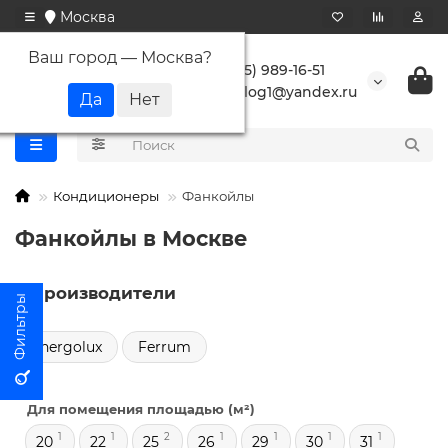
Москва
Ваш город —
Москва
?
+7 (495) 989-16-51
buranlog1@yandex.ru
Кондиционеры
Фанкойлы
Фанкойлы в Москве
Производители
Energolux
Ferrum
Для помещения площадью (м²)
1
1
2
1
1
1
1
20
22
25
26
29
30
31