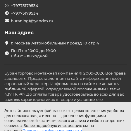
+79775179534
+79775179534
buranlog1@yandex.ru
Наш адрес
г. Москва Автомобильный проезд 10 стр 4
Пн-Пт с 10:00 до 19:00
Сб-Вс - выходной
Буран торгово монтажная компания © 2009-2026 Все права
защищены. Предоставленная на сайте информация несёт
справочный характер. Информация на сайте не является
публичной офертой, определяемой положениями Статьи
437 ГК РФ. До оплаты товара удостоверьтесь во всех для вас
важных характеристиках в товаре и условиях его
эксплуатации.
Этот сайт использует файлы cookie с целью повышения удобства
для пользователя, а именно — дополнения функциями
социальных сетей, статистического анализа и выбора сторонних
сервисов. Более подробную информацию см. на
странице
Политика конфиденциальности
.