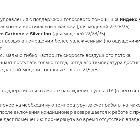
 управления с поддержкой голосового помощника
Яндекс 
льные и вертикальные жалюзи (для моделей 22/28/35).
ve Carbone
и
Silver Ion
(для моделей 22/28/35).
т воздух в помещении более увлажненным (по ощущениям о
.
симально гибко настроить скорость воздушного потока.
ает поступать только тогда, когда его температура достиг
 данной модели составляет всего 21,5 дБ.
оддерживаться в месте нахождения пульта ДУ (в него вст
онер на необходимую температуру, за счет работы на мак
 после включения кондиционер возвращается к работе с п
е даст помещению промерзнуть во время отсутствия владе
.