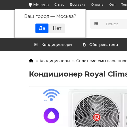
Москва
О нас
Доставка
Оплата
Опт
Те
Ваш город —
Москва
?
КАТАЛОГ
Кондиционеры
Обогреватели
Кондиционеры
Сплит-системы настенног
Кондиционер Royal Cli