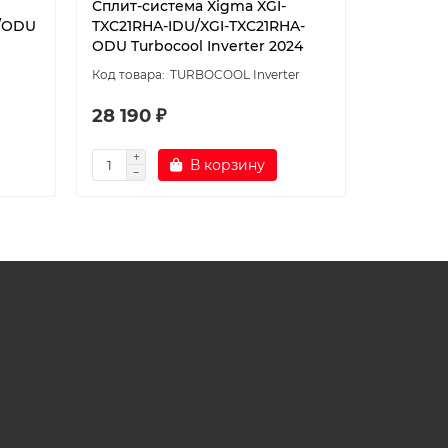
Сплит-система Xigma XGI-
Сплит-с
A/ODU
TXC21RHA-IDU/XGI-TXC21RHA-
TXC35RH
ODU Turbocool Inverter 2024
ODU Tur
TURBOCOOL Inverter
28 190 ₽
32 590
В корзину