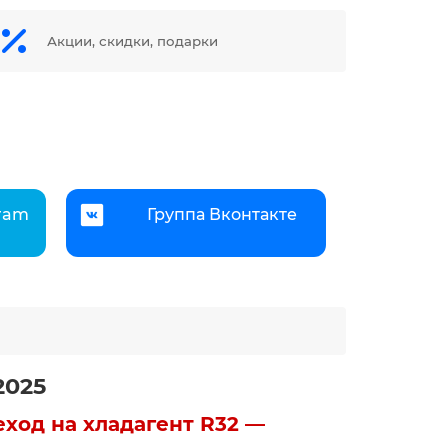
Акции, скидки, подарки
gram
Группа Вконтакте
2025
еход на хладагент R32 —