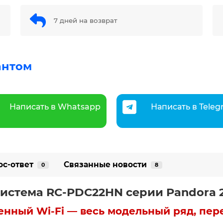
7 дней на возврат
антом
Написать в Whatsapp
Написать в Tele
ос-ответ
Связанные новости
0
8
-система RC-PDC22HN серии Pandora 
енный Wi-Fi — весь модельный ряд, пер