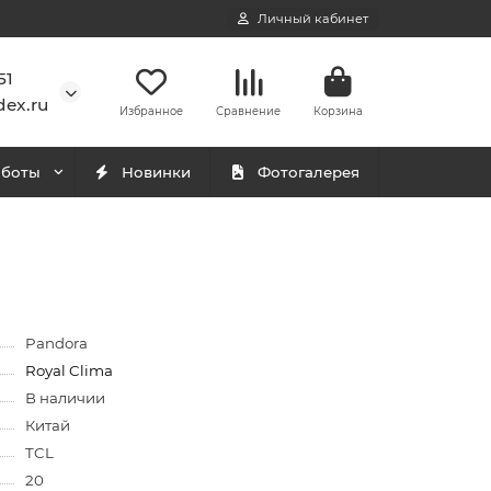
Личный кабинет
51
ex.ru
Избранное
Сравнение
Корзина
аботы
Новинки
Фотогалерея
Pandora
Royal Clima
В наличии
Китай
TCL
20