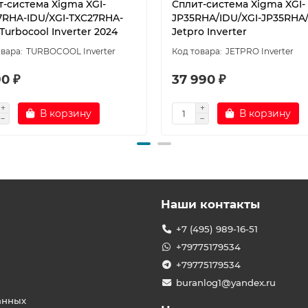
т-система Xigma XGI-
Сплит-система Xigma XGI-
7RHA-IDU/XGI-TXC27RHA-
JP35RHA/IDU/XGI-JP35RH
urbocool Inverter 2024
Jetpro Inverter
TURBOCOOL Inverter
JETPRO Inverter
90 ₽
37 990 ₽
В корзину
В корзину
Наши контакты
+7 (495) 989-16-51
+79775179534
+79775179534
buranlog1@yandex.ru
анных