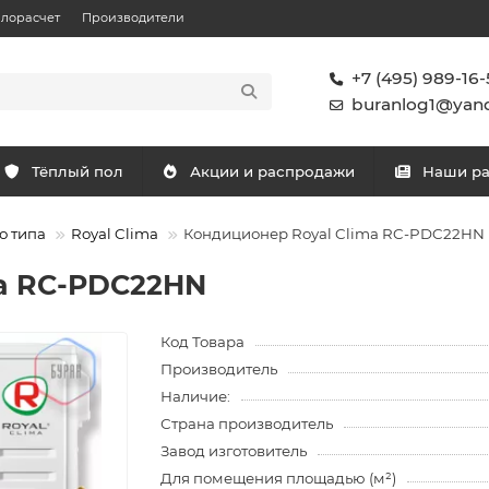
плорасчет
Производители
+7 (495) 989-16-
buranlog1@yand
Тёплый пол
Акции и распродажи
Наши р
о типа
Royal Clima
Кондиционер Royal Clima RC-PDC22HN
ma RC-PDC22HN
Код Товара
Производитель
Наличие:
Страна производитель
Завод изготовитель
Для помещения площадью (м²)